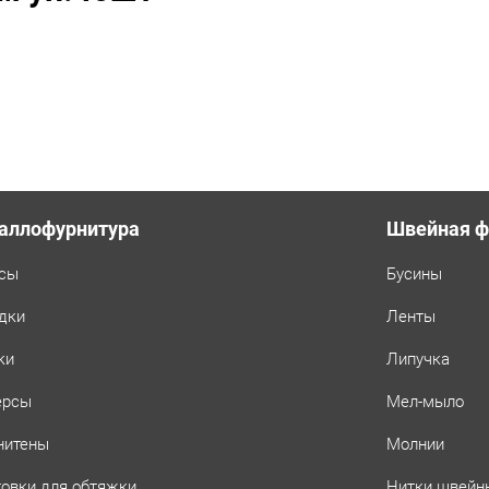
аллофурнитура
Швейная ф
сы
Бусины
дки
Ленты
ки
Липучка
ерсы
Мел-мыло
нитены
Молнии
товки для обтяжки
Нитки швейн