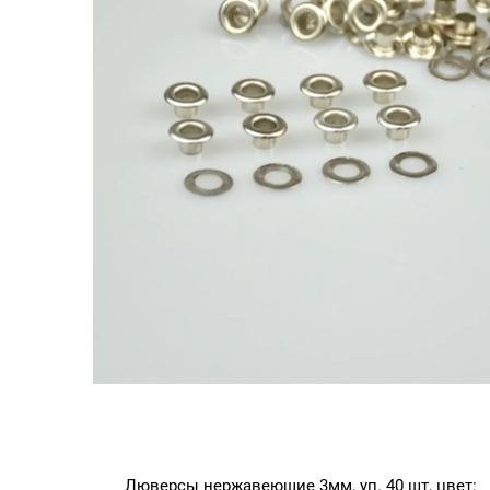
Люверсы нержавеющие 3мм, уп. 40 шт, цвет: