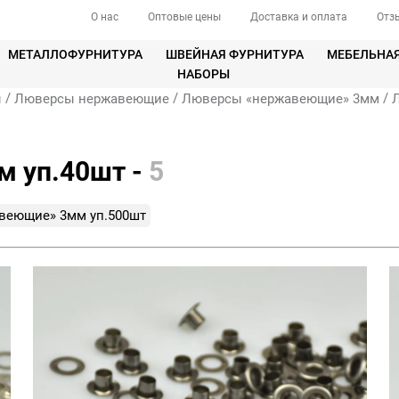
О нас
Оптовые цены
Доставка и оплата
Отз
МЕТАЛЛОФУРНИТУРА
ШВЕЙНАЯ ФУРНИТУРА
МЕБЕЛЬНА
НАБОРЫ
/
/
/
ы
Люверсы нержавеющие
Люверсы «нержавеющие» 3мм
 уп.40шт -
5
веющие» 3мм уп.500шт