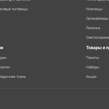
совые пуговицы
Ножницы
Органайзеры
Резинка
Светоотража
ни
Товары и 
рдин
Пакеты
-сатин
Наборы
ладочная ткань
Акции