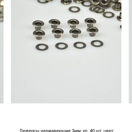
Люверсы нержавеющие 3мм, уп. 40 шт, цвет: