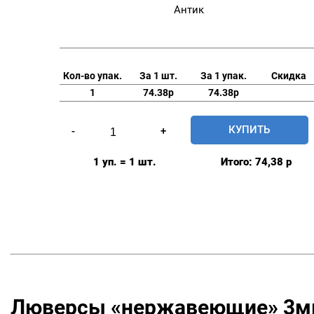
Антик
Кол-во упак.
За 1 шт.
За 1 упак.
Скидка
1
74.38р
74.38р
Количество
КУПИТЬ
-
+
товара
Люверсы
1 уп. = 1 шт.
Итого:
74,38
р
нержавеющие
3мм,
уп.
40
шт,
цвет:
Антик
Люверсы «нержавеющие» 3м