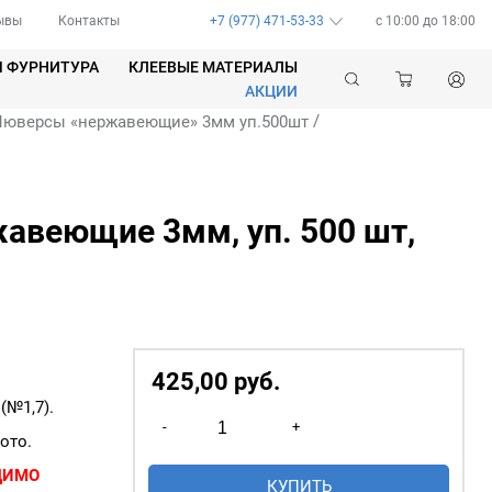
ывы
Контакты
+7 (977) 471-53-33
c 10:00 до 18:00
Я ФУРНИТУРА
КЛЕЕВЫЕ МАТЕРИАЛЫ
АКЦИИ
/
Люверсы «нержавеющие» 3мм уп.500шт
авеющие 3мм, уп. 500 шт,
425,00
р
уб.
№1,7).
Количество
-
+
товара
ото.
Люверсы
ДИМО
КУПИТЬ