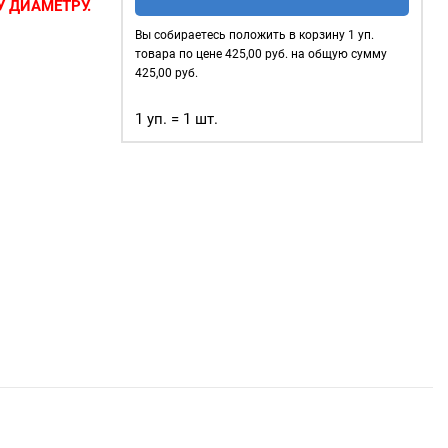
нержавеющие
 ДИАМЕТРУ.
3мм,
Вы собираетесь положить в корзину
1
уп.
сов
—
уп.
товара по цене
425,00
руб. на общую сумму
 в которые
500
425,00
руб.
 тесьма, тросы
шт,
ользуются для
1 уп. = 1 шт.
цвет:
Золото
 очень
жды;
объектов
);
ого
афия.