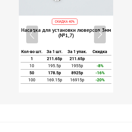
СКИДКА 40%
ов 3мм
Насадка для установки люверсов 3мм
(№1,7)
кидка
Кол-во шт.
За 1 шт.
За 1 упак.
Скидка
1
211.65р
211.65р
-8%
10
195.5р
1955р
-8%
-16%
50
178.5р
8925р
-16%
-20%
100
169.15р
16915р
-20%