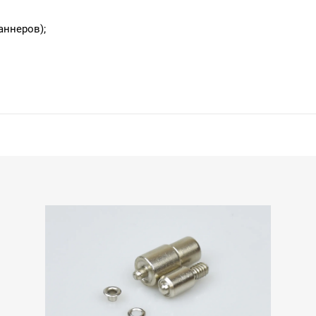
аннеров);