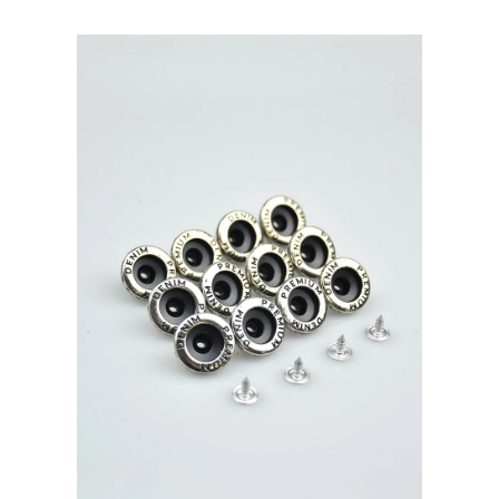
Турция,
уп.500
шт,
цвет:
Никель