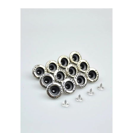
Турция,
уп.500
шт,
цвет:
Оксид