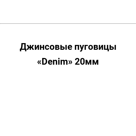
уп.10
шт,
цвет:
Никель
Джинсовые пуговицы
«Denim» 20мм