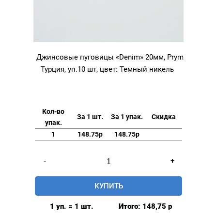
Джинсовые пуговицы «Denim» 20мм, Prym
Турция, уп.10 шт, цвет: Темный никель
Кол-во
За 1 шт.
За 1 упак.
Скидка
упак.
1
148.75р
148.75р
Количество
-
+
товара
Джинсовые
КУПИТЬ
пуговицы
"Denim"
1 уп. = 1 шт.
Итого:
148,75
р
20мм,