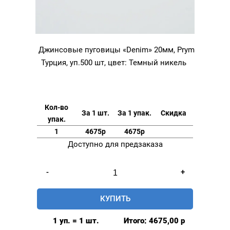
Джинсовые пуговицы «Denim» 20мм, Prym
Турция, уп.500 шт, цвет: Темный никель
Кол-во
За 1 шт.
За 1 упак.
Скидка
упак.
1
4675р
4675р
Доступно для предзаказа
Количество
-
+
товара
Джинсовые
КУПИТЬ
пуговицы
"Denim"
1 уп. = 1 шт.
Итого:
4675,00
р
20мм,