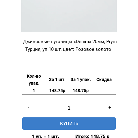
Джинсовые пуговицы «Denim» 20мм, Prym
Турция, уп.10 шт, цвет: Розовое золото
Кол-во
За 1 шт.
За 1 упак.
Скидка
упак.
1
148.75р
148.75р
Количество
-
+
товара
Джинсовые
КУПИТЬ
пуговицы
"Denim"
1 уп. = 1 шт.
Итого:
148,75
р