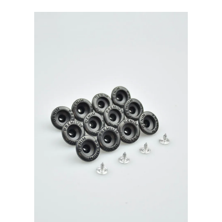
Турция,
уп.10
шт,
цвет:
Оксид