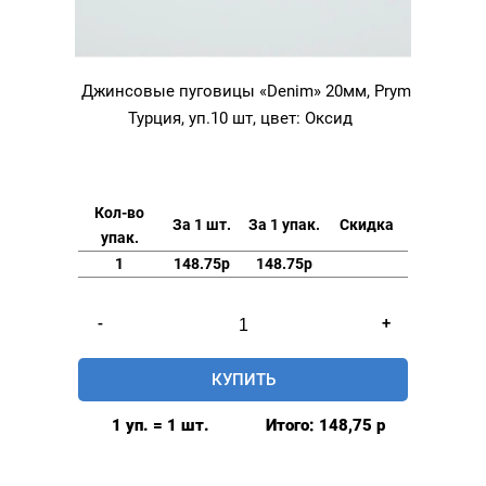
Джинсовые пуговицы «Denim» 20мм, Prym
Турция, уп.10 шт, цвет: Оксид
Кол-во
За 1 шт.
За 1 упак.
Скидка
упак.
1
148.75р
148.75р
Количество
-
+
товара
Джинсовые
КУПИТЬ
пуговицы
"Denim"
1 уп. = 1 шт.
Итого:
148,75
р
20мм,
Prym