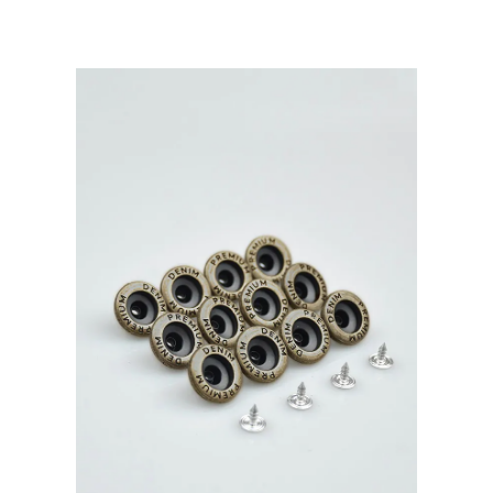
Prym
Турция,
уп.500
шт,
цвет:
Темный
никель