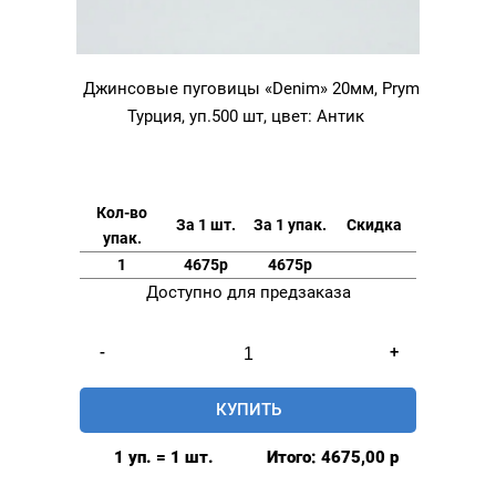
Джинсовые пуговицы «Denim» 20мм, Prym
Турция, уп.500 шт, цвет: Антик
Кол-во
За 1 шт.
За 1 упак.
Скидка
упак.
1
4675р
4675р
Доступно для предзаказа
Количество
-
+
товара
Джинсовые
КУПИТЬ
пуговицы
"Denim"
1 уп. = 1 шт.
Итого:
4675,00
р
20мм,