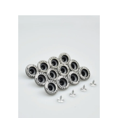
Prym
Турция,
уп.10
шт,
цвет:
Темный
никель