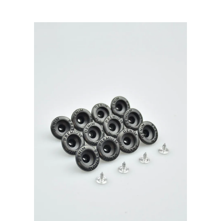
Prym
Турция,
уп.500
шт,
цвет:
Антик