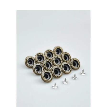
Турция,
уп.10
шт,
цвет:
Антик