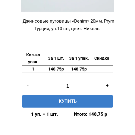
Джинсовые пуговицы «Denim» 20мм, Prym
Турция, уп.10 шт, цвет: Никель
Кол-во
За 1 шт.
За 1 упак.
Скидка
упак.
1
148.75р
148.75р
Количество
-
+
товара
Джинсовые
КУПИТЬ
пуговицы
"Denim"
1 уп. = 1 шт.
Итого:
148,75
р
20мм,
Prym
Турция,