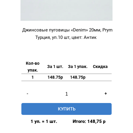
Джинсовые пуговицы «Denim» 20мм, Prym
Турция, уп.10 шт, цвет: Антик
Кол-во
За 1 шт.
За 1 упак.
Скидка
упак.
1
148.75р
148.75р
Количество
-
+
товара
Джинсовые
КУПИТЬ
пуговицы
"Denim"
1 уп. = 1 шт.
Итого:
148,75
р
20мм,
Prym