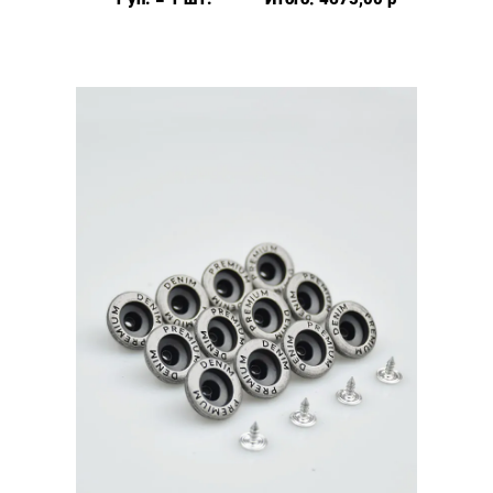
20мм,
Prym
Турция,
уп.500
шт,
цвет:
Розовое
золото