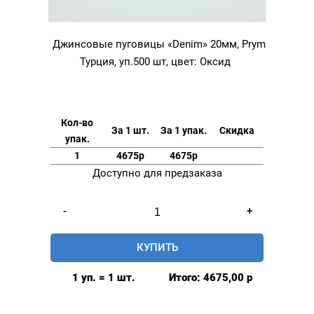
Джинсовые пуговицы «Denim» 20мм, Prym
Турция, уп.500 шт, цвет: Оксид
Кол-во
За 1 шт.
За 1 упак.
Скидка
упак.
1
4675р
4675р
Доступно для предзаказа
Количество
-
+
товара
Джинсовые
КУПИТЬ
пуговицы
"Denim"
1 уп. = 1 шт.
Итого:
4675,00
р
20мм,
Prym