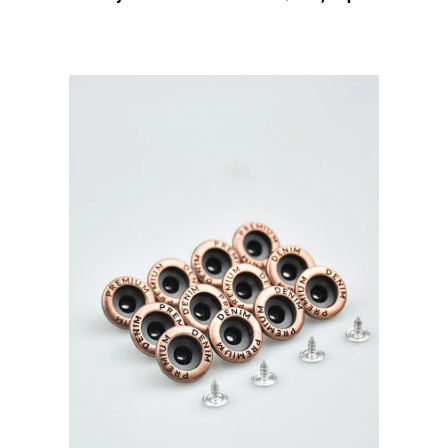
20мм,
Prym
Турция,
уп.10
шт,
цвет:
Розовое
золото