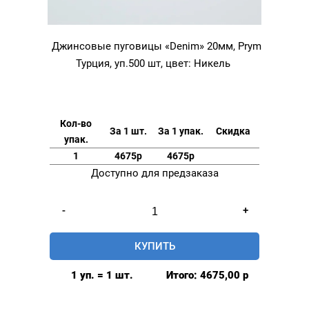
Джинсовые пуговицы «Denim» 20мм, Prym
Турция, уп.500 шт, цвет: Никель
Кол-во
За 1 шт.
За 1 упак.
Скидка
упак.
1
4675р
4675р
Доступно для предзаказа
Количество
-
+
товара
Джинсовые
КУПИТЬ
пуговицы
"Denim"
1 уп. = 1 шт.
Итого:
4675,00
р
20мм,
Prym