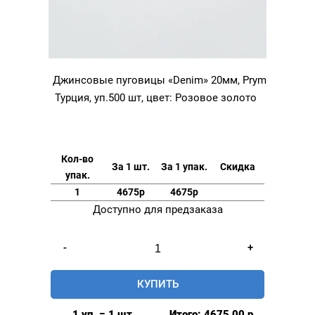
Джинсовые пуговицы «Denim» 20мм, Prym
Турция, уп.500 шт, цвет: Розовое золото
Кол-во
За 1 шт.
За 1 упак.
Скидка
упак.
1
4675р
4675р
Доступно для предзаказа
Количество
-
+
товара
Джинсовые
КУПИТЬ
пуговицы
"Denim"
1 уп. = 1 шт.
Итого:
4675,00
р