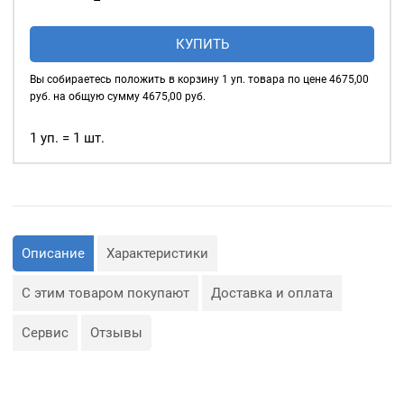
Состоит из двух частей:
товара
верхняя шляпка и гвоздь с
Джинсовые
круговой насечкой.
КУПИТЬ
пуговицы
"Denim"
Вы собираетесь положить в корзину
1
уп. товара по цене
4675,00
20мм,
руб. на общую сумму
4675,00
руб.
Prym
Турция,
1 уп. = 1 шт.
уп.500
шт,
цвет:
Антик
Описание
Характеристики
С этим товаром покупают
Доставка и оплата
Сервис
Отзывы