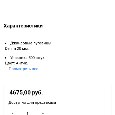
Характеристики
Джинсовые пуговицы
Denim 20 мм.
Упаковка 500 штук.
Цвет: Антик.
Посмотреть все
Пуговицы такой
конструкции используются
при изготовлении одежды
и других изделий из
4675,00
р
уб.
джинсовой ткани,
брезента. Джинсовая
Доступно для предзаказа
пуговица выполнена из
качественного металла.
Количество
-
+