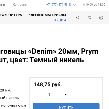
ывы
Контакты
+7 (977) 471-53-33
c 10:00 до 18:00
Я ФУРНИТУРА
КЛЕЕВЫЕ МАТЕРИАЛЫ
АКЦИИ
говицы «Denim» 20мм, Prym
шт, цвет: Темный никель
148,75
р
уб.
20 мм.
Количество
-
+
товара
ный никель.
Джинсовые
и используются
КУПИТЬ