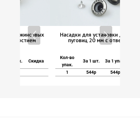
овых
Насадки для установки джинсовых
м
пуговиц 20 мм с отверстием
Кол-во
кидка
За 1 шт.
За 1 упак.
Скидка
упак.
1
544р
544р