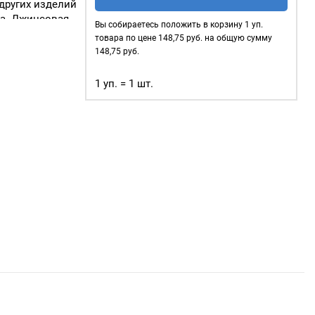
пуговицы
других изделий
"Denim"
та. Джинсовая
Вы собираетесь положить в корзину
1
уп.
ственного
20мм,
товара по цене
148,75
руб. на общую сумму
тей: верхняя
Prym
148,75
руб.
насечкой.
Турция,
1 уп. = 1 шт.
уп.10
шт,
цвет:
Темный
никель