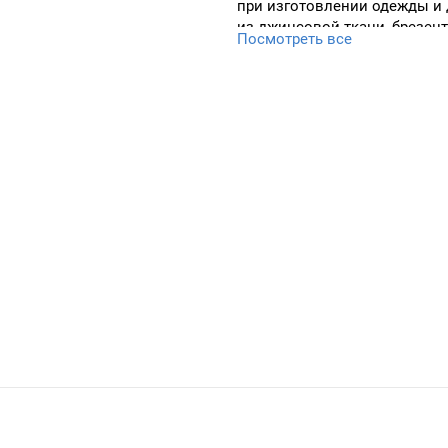
при изготовлении одежды и 
из джинсовой ткани, брезен
Посмотреть все
пуговица выполнена из каче
металла. Состоит из двух час
шляпка и гвоздь с круговой 