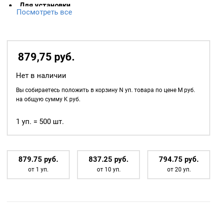
Для установки
Посмотреть все
необходимы:
Насадки для установки
879,75
р
уб.
заготовок под обтяжку
пуговиц – 16,5мм (№26)
.
Нет в наличии
Вы собираетесь положить в корзину
N
уп. товара по цене
M
руб.
на общую сумму
K
руб.
1 уп. = 500 шт.
879.75
р
уб.
837.25
р
уб.
794.75
р
уб.
от 1 уп.
от 10 уп.
от 20 уп.
Как обтянуть
пуговицу тканью
Для начала меняем
переходник.
Откручиваем винт.