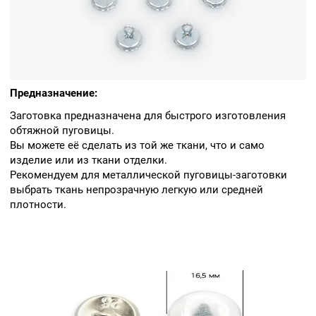
на насадку (лицом
вниз).
Сверху кладем
шляпку будущей
пуговицы.
Далее нужно вдавить
ткань и шляпку
внутрь насадки.
Проверяем, чтобы
Предназначение:
ткань внутри легла
равно со всех сторон,
Заготовка предназначена для быстрого изготовления
при необходимости
поправляем ткань.
обтяжной пуговицы.
Устанавливаем
Вы можете её сделать из той же ткани, что и само
нижнюю часть
изделие или из ткани отделки.
насадки на пресс.
Сначала идет часть
Рекомендуем для металлической пуговицы-заготовки
фиксирующая ножку,
выбрать ткань непрозрачную легкую или средней
потом часть с
пружиной —
плотности.
пружиной вниз.
Ножку пуговицы
кладем в насадку
вниз петлей.
Соединяем насадки с
ножкой и шляпкой на
прессе.
Зажимаем пресс до
упора.
Готово!