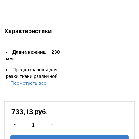
Характеристики
Длина ножниц — 230
мм.
Предназначены для
резки ткани различной
толщины в быту и
Посмотреть все
предприятиях бытового
назначения, картона, и др.
материалов. Удобные ручки
и острые лезвия
733,13
р
уб.
обеспечивают разрез в
Количество
горизонтальном
-
+
положении, не поднимая
товара
материала.
Ножницы