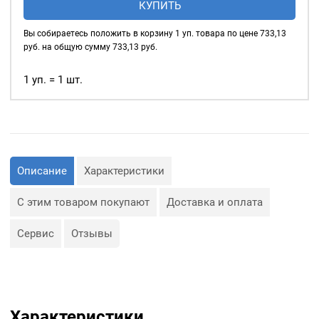
КУПИТЬ
портновские
Ножницы
арт.
изготавливаются из
Вы собираетесь положить в корзину
1
уп. товара по цене
733,13
Н-094,
высокоуглеродистой
руб. на общую сумму
733,13
руб.
легированной стали
длина
(листовой стали марки
ножниц
1 уп. = 1 шт.
40Х13). Соединительный
230
узел имеет металлический
мм,
винт и ответную
ТМ
эллипсную втулку, что
"Крамет"
позволяет осуществлять
Беларусь
регулировку, при резке
Описание
Характеристики
различных материалов
(задавать нужную нагрузку
С этим товаром покупают
Доставка и оплата
на лезвия), а винту
самопроизвольно не
Сервис
Отзывы
раскручиваться.
Ручки ножниц
выполнены из
полипропилена, который
отличается хорошей
Характеристики