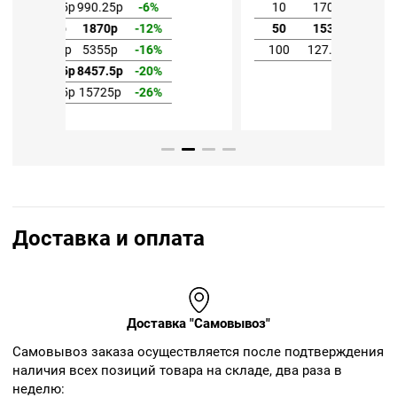
10
170р
1700р
-9%
%
50
153р
7650р
-18%
%
100
127.5р
12750р
-32%
%
%
Доставка и оплата
Доставка "Самовывоз"
Cамовывоз заказа осуществляется после подтверждения
наличия всех позиций товара на складе, два раза в
неделю: