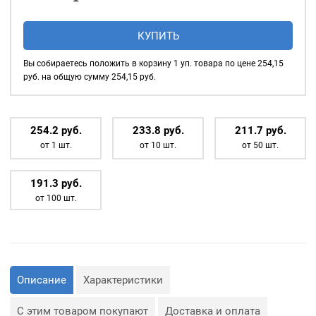
товара
Насадка
КУПИТЬ
для
установки
Вы собираетесь положить в корзину
1
уп. товара по цене
254,15
рубашечных
руб. на общую сумму
254,15
руб.
кнопок
9,5мм
(2части)
254.2
р
уб.
233.8
р
уб.
211.7
р
уб.
от 1 шт.
от 10 шт.
от 50 шт.
191.3
р
уб.
от 100 шт.
Описание
Характеристики
С этим товаром покупают
Доставка и оплата