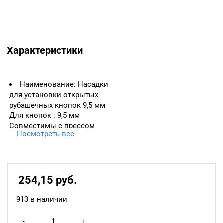
Характеристики
Наименование: Насадки
для установки открытых
рубашечных кнопок 9,5 мм
Для кнопок : 9,5 мм
Совместимы с прессом
Посмотреть все
ТЕР, ТЕР-2 и со всеми
турецкими прессами с
резьбой 1/4 дюйма.
254,15
р
уб.
913 в наличии
Количество
-
+