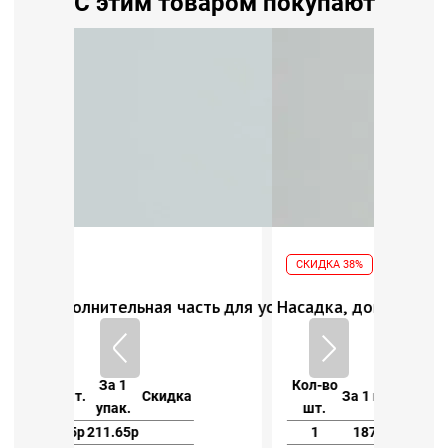
С этим товаром покупают
СКИДКА 38%
СКИ
асный 162
часть для установки рубашечных кнопок с перламутром и
Насадка, дополнительная часть для устано
Кноп
Кол-во
За 1
Кол
ка
За 1 шт.
Скидка
шт.
упак.
уп
1
187р
187р