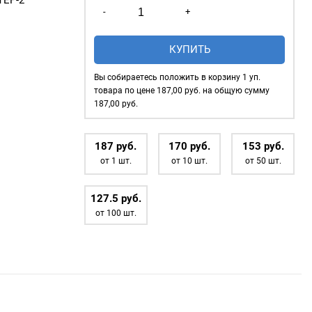
ТЕР-2
Количество
-
+
товара
Насадка,
КУПИТЬ
дополнительная
часть
Вы собираетесь положить в корзину
1
уп.
для
товара по цене
187,00
руб. на общую сумму
установки
187,00
руб.
крышки
на
187
р
уб.
170
р
уб.
153
р
уб.
рубашечные
от 1 шт.
от 10 шт.
от 50 шт.
кнопки
9.5мм,
127.5
р
уб.
металл
от 100 шт.
(1часть)