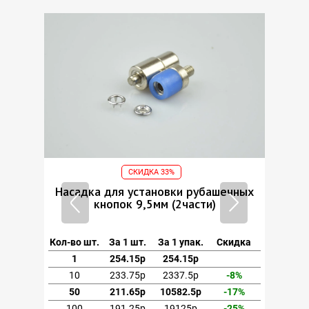
СКИДКА 33%
ечных
Насадка для установки рубашечных
Наса
кнопок 9,5мм (2части)
кидка
Кол-во шт.
За 1 шт.
За 1 упак.
Скидка
Кол-во
1
254.15р
254.15р
1
-8%
10
233.75р
2337.5р
-8%
10
-17%
50
211.65р
10582.5р
-17%
50
-25%
100
191.25р
19125р
-25%
10