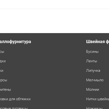
аллофурнитура
Швейная ф
сы
Бусины
дки
Ленты
ки
Липучка
ерсы
Мел-мыло
нитены
Молнии
товки для обтяжки
Нитки швейн
совые пуговицы
Ножницы