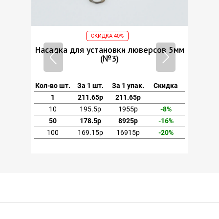
СКИДКА 40%
ов 5мм
Насадка для установки люверсов 5мм
Насад
(№3)
кидка
Кол-во шт.
За 1 шт.
За 1 упак.
Скидка
Кол-во
1
211.65р
211.65р
1
-8%
10
195.5р
1955р
-8%
10
-16%
50
178.5р
8925р
-16%
50
-20%
100
169.15р
16915р
-20%
10