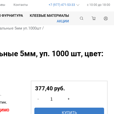
ывы
Контакты
+7 (977) 471-53-33
c 10:00 до 18:00
Я ФУРНИТУРА
КЛЕЕВЫЕ МАТЕРИАЛЫ
АКЦИИ
/
альные 5мм уп.1000шт
ные 5мм, уп. 1000 шт, цвет:
377,40
р
уб.
.
Количество
-
+
товара
тик.
Люверсы
ДИМО
КУПИТЬ