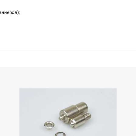
аннеров);