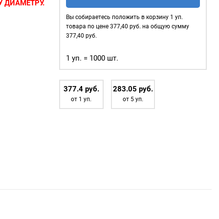
стальные
 ДИАМЕТРУ.
5мм,
Вы собираетесь положить в корзину
1
уп.
сов
—
уп.
товара по цене
377,40
руб. на общую сумму
 в которые
1000
377,40
руб.
 тесьма, тросы
шт,
ользуются для
1 уп. = 1000 шт.
цвет:
Антик
 очень
377.4
р
уб.
283.05
р
уб.
от 1 уп.
от 5 уп.
жды;
объектов
);
ого
афия.