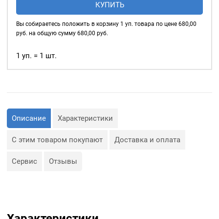
КУПИТЬ
нержавеющие
шнуры, тесьма, тросы и т.
д., а также люверсы
5мм,
Вы собираетесь положить в корзину
1
уп. товара по цене
680,00
используются для
уп.
руб. на общую сумму
680,00
руб.
украшения изделия.
500
шт,
1 уп. = 1 шт.
Сфера применения
цвет:
люверсов очень обширная:
Темный
— Производство обуви и
никель
одежды;
— Изготовление сумок;
— Крепление штор;
— Изготовление различных
Описание
Характеристики
объектов наружной
рекламы (баннеров);
— Изготовление
С этим товаром покупают
Доставка и оплата
туристического
снаряжения;
— Декор, творчество,
Сервис
Отзывы
полиграфия.
Характеристики