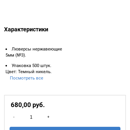
Характеристики
Люверсы нержавеющие
5мм (№3).
Упаковка 500 штук.
Цвет: Темный никель.
Посмотреть все
ВАЖНО:
ЛЮВЕРСЫ
НЕОБХОДИМО ИЗМЕРЯТЬ
ПО ВНУТРЕННЕМУ
ДИАМЕТРУ.
680,00
р
уб.
Основное назначение
Количество
люверсов
— укрепление
-
+
товара
краёв отверстий, в которые
Люверсы
продеваются верёвки,