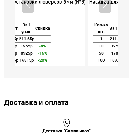
мм (№3)
Насадка для установки люверсов 5мм (№3)
Кол-во
За 1
За 1 шт.
Скидка
шт.
упак.
1
211.65р
211.65р
10
195.5р
1955р
-8%
50
178.5р
8925р
-16%
100
169.15р
16915р
-20%
Доставка и оплата
Доставка "Самовывоз"