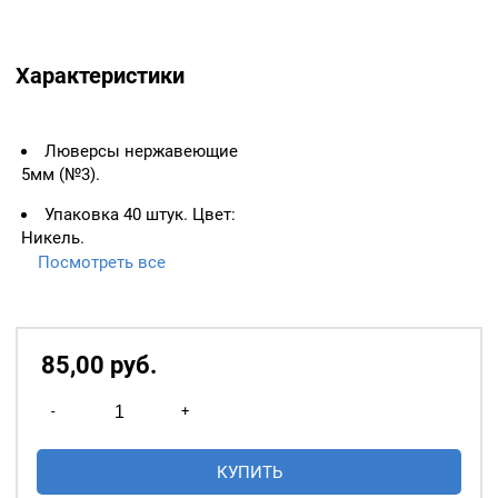
Характеристики
Люверсы нержавеющие
5мм (№3).
Упаковка 40 штук. Цвет:
Никель.
Посмотреть все
ВАЖНО:
ЛЮВЕРСЫ
НЕОБХОДИМО ИЗМЕРЯТЬ
ПО ВНУТРЕННЕМУ
ДИАМЕТРУ.
85,00
р
уб.
Основное назначение
Количество
люверсов
— укрепление
-
+
товара
краёв отверстий, в которые
Люверсы
продеваются верёвки,
КУПИТЬ
нержавеющие
шнуры, тесьма, тросы и т.