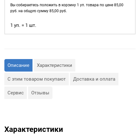
д., а также люверсы
5мм,
Вы собираетесь положить в корзину
1
уп. товара по цене
85,00
используются для
уп.
руб. на общую сумму
85,00
руб.
украшения изделия.
40
шт,
1 уп. = 1 шт.
Сфера применения
цвет:
люверсов очень обширная:
Никель
— Производство обуви и
одежды;
— Изготовление сумок;
— Крепление штор;
— Изготовление различных
Описание
Характеристики
объектов наружной
рекламы (баннеров);
— Изготовление
С этим товаром покупают
Доставка и оплата
туристического
снаряжения;
— Декор, творчество,
Сервис
Отзывы
полиграфия.
Характеристики