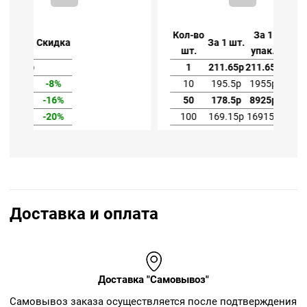
Кол-во
За 1
За 1 шт.
Скидка
шт.
упак.
1
211.65р
211.65р
10
195.5р
1955р
-8%
50
178.5р
8925р
-16%
100
169.15р
16915р
-20%
Доставка и оплата
Доставка "Самовывоз"
Cамовывоз заказа осуществляется после подтверждения