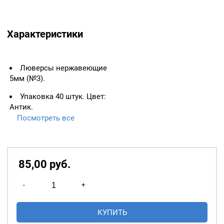
Характеристики
Люверсы нержавеющие
5мм (№3).
Упаковка 40 штук. Цвет:
Антик.
Посмотреть все
ВАЖНО:
ЛЮВЕРСЫ
НЕОБХОДИМО ИЗМЕРЯТЬ
ПО ВНУТРЕННЕМУ
ДИАМЕТРУ.
85,00
р
уб.
Основное назначение
Количество
люверсов
— укрепление
-
+
товара
краёв отверстий, в которые
Люверсы
продеваются верёвки,
КУПИТЬ
нержавеющие
шнуры, тесьма, тросы и т.