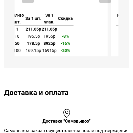
Кол-во
За 1
За 1 шт.
Скидка
шт.
упак.
1
211.65р
211.65р
10
195.5р
1955р
-8%
50
178.5р
8925р
-16%
100
169.15р
16915р
-20%
Доставка и оплата
Доставка "Самовывоз"
Cамовывоз заказа осуществляется после подтверждения