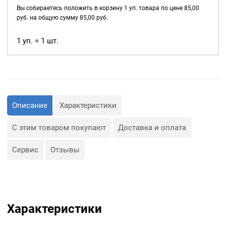
д., а также люверсы
5мм,
Вы собираетесь положить в корзину
1
уп. товара по цене
85,00
используются для
уп.
руб. на общую сумму
85,00
руб.
украшения изделия.
40
шт,
1 уп. = 1 шт.
Сфера применения
цвет:
люверсов очень обширная:
Антик
— Производство обуви и
одежды;
— Изготовление сумок;
— Крепление штор;
— Изготовление различных
Описание
Характеристики
объектов наружной
рекламы (баннеров);
— Изготовление
С этим товаром покупают
Доставка и оплата
туристического
снаряжения;
— Декор, творчество,
Сервис
Отзывы
полиграфия.
Характеристики