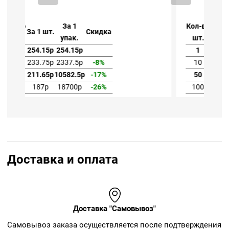
Кол-во
За 1
За 1 шт.
Скидка
шт.
упак.
1
254.15р
254.15р
10
233.75р
2337.5р
-8%
50
211.65р
10582.5р
-17%
100
187р
18700р
-26%
Доставка и оплата
Доставка "Самовывоз"
Cамовывоз заказа осуществляется после подтверждения