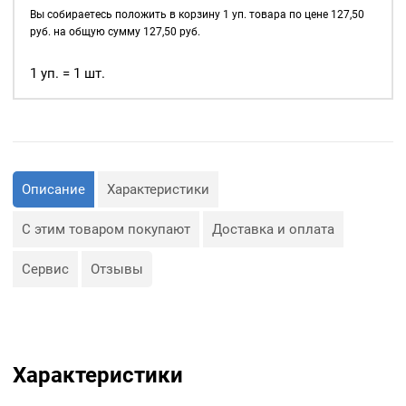
д., а также люверсы
12мм,
Вы собираетесь положить в корзину
1
уп. товара по цене
127,50
используются для
уп.
руб. на общую сумму
127,50
руб.
украшения изделия.
20
шт,
1 уп. = 1 шт.
Сфера применения
цвет:
люверсов очень обширная:
Антик
— Производство обуви и
одежды;
— Изготовление сумок;
— Крепление штор;
— Изготовление различных
Описание
Характеристики
объектов наружной
рекламы (баннеров);
— Изготовление
С этим товаром покупают
Доставка и оплата
туристического
снаряжения;
— Декор, творчество,
Сервис
Отзывы
полиграфия.
Характеристики