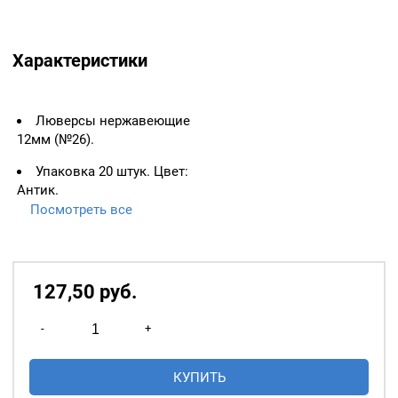
Характеристики
Люверсы нержавеющие
12мм (№26).
Упаковка 20 штук. Цвет:
Антик.
Посмотреть все
ВАЖНО:
ЛЮВЕРСЫ
НЕОБХОДИМО ИЗМЕРЯТЬ
ПО ВНУТРЕННЕМУ
ДИАМЕТРУ.
127,50
р
уб.
Основное назначение
Количество
люверсов
— укрепление
-
+
товара
краёв отверстий, в которые
Люверсы
продеваются верёвки,
КУПИТЬ
нержавеющие
шнуры, тесьма, тросы и т.