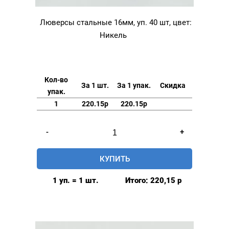
Люверсы стальные 16мм, уп. 40 шт, цвет:
Никель
Кол-во
За 1 шт.
За 1 упак.
Скидка
упак.
1
220.15р
220.15р
Количество
-
+
товара
Люверсы
КУПИТЬ
стальные
16мм,
1 уп. = 1 шт.
Итого:
220,15
р
уп.
40
шт,
цвет: