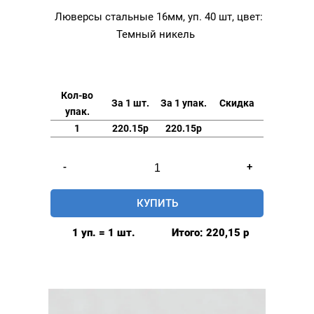
Люверсы стальные 16мм, уп. 40 шт, цвет:
Темный никель
Кол-во
За 1 шт.
За 1 упак.
Скидка
упак.
1
220.15р
220.15р
Количество
-
+
товара
Люверсы
КУПИТЬ
стальные
16мм,
1 уп. = 1 шт.
Итого:
220,15
р
уп.
40
шт,
цвет:
Темный