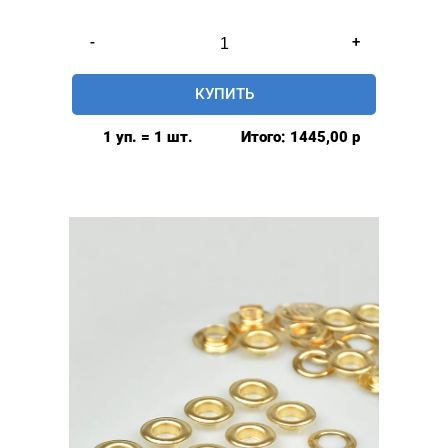
Количество
-
+
товара
Люверсы
КУПИТЬ
стальные
16мм,
1 уп. = 1 шт.
Итого:
1445,00
р
уп.
500
шт,
цвет:
Антик