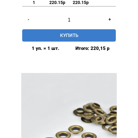
1
220.15р
220.15р
Количество
-
+
товара
Люверсы
КУПИТЬ
стальные
16мм,
1 уп. = 1 шт.
Итого:
220,15
р
уп.
40
шт,
цвет:
Антик