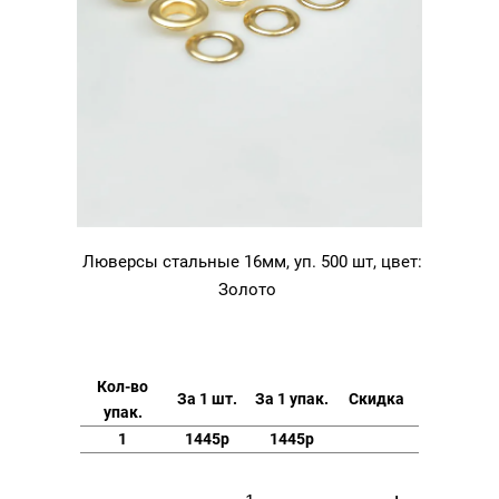
Люверсы стальные 16мм, уп. 500 шт, цвет:
Золото
Кол-во
За 1 шт.
За 1 упак.
Скидка
упак.
1
1445р
1445р
Количество