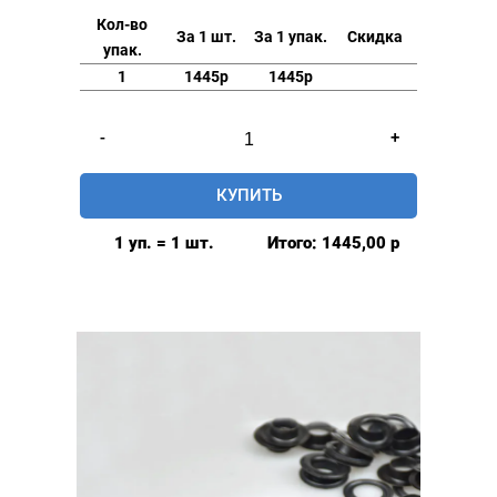
Кол-во
За 1 шт.
За 1 упак.
Скидка
упак.
1
1445р
1445р
Количество
-
+
товара
Люверсы
КУПИТЬ
стальные
16мм,
1 уп. = 1 шт.
Итого:
1445,00
р
уп.
500
шт,
цвет:
Темный
никель