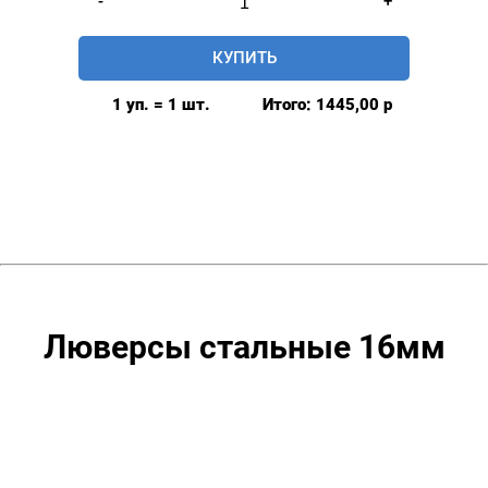
-
+
товара
Люверсы
КУПИТЬ
стальные
16мм,
1 уп. = 1 шт.
Итого:
1445,00
р
уп.
500
шт,
цвет:
Золото
Люверсы стальные 16мм