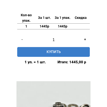
Кол-во
За 1 шт.
За 1 упак.
Скидка
упак.
1
1445р
1445р
Количество
-
+
товара
Люверсы
КУПИТЬ
стальные
16мм,
1 уп. = 1 шт.
Итого:
1445,00
р
уп.
500
шт,
цвет:
Никель