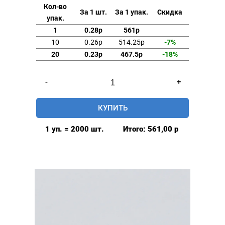
Кол-во
За 1 шт.
За 1 упак.
Скидка
упак.
1
0.28р
561р
10
0.26р
514.25р
-7%
20
0.23р
467.5р
-18%
Количество
-
+
товара
Хольнитены
КУПИТЬ
6
мм
1 уп. = 2000 шт.
Итого:
561,00
р
односторонние
сталь
MIRÁ,
никель
2000шт.