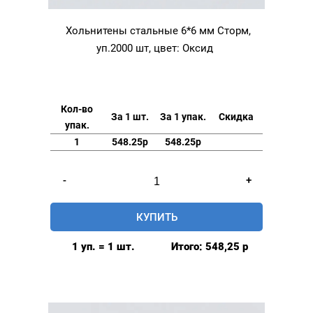
Хольнитены стальные 6*6 мм Сторм,
уп.2000 шт, цвет: Оксид
Кол-во
За 1 шт.
За 1 упак.
Скидка
упак.
1
548.25р
548.25р
Количество
-
+
товара
Хольнитены
КУПИТЬ
стальные
6*6
1 уп. = 1 шт.
Итого:
548,25
р
мм
Сторм,
уп.2000
шт,