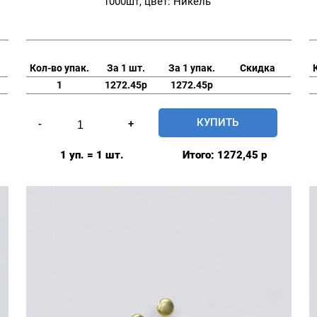
1000шт, цвет: Никель
Кол-во упак.
За 1 шт.
За 1 упак.
Скидка
1
1272.45р
1272.45р
Количество
КУПИТЬ
-
+
товара
Хольнитены
1 уп. = 1 шт.
Итого:
1272,45
р
Нержавеющие
6*6
мм
Стронг,
уп.
1000шт,
цвет:
Никель