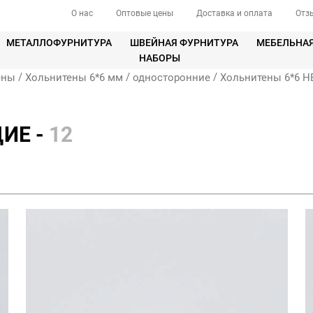
О нас
Оптовые цены
Доставка и оплата
Отз
МЕТАЛЛОФУРНИТУРА
ШВЕЙНАЯ ФУРНИТУРА
МЕБЕЛЬНА
НАБОРЫ
/
/
/
ены
Хольнитены 6*6 мм
односторонние
Хольнитены 6*6
ИЕ -
12