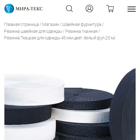
/
/
/
Главная страница
Магазин
Швейная фурнитура
/
/
Резинка швейная для одежды
Резинка тканная
Резинка Ткацкая для одежды 45 мм цвет: белый (рул.25 м)