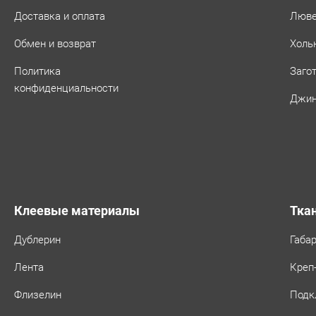
Доставка и оплата
Люв
Обмен и возврат
Холь
Политика
Заго
конфиденциальности
Джин
Клеевые материалы
Тка
Дублерин
Габа
Лента
Креп
Флизелин
Подк