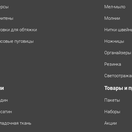
ерсы
Мел-мыло
нитены
Молнии
товки для обтяжки
Нитки швейн
совые пуговицы
Ножницы
Органайзеры
Резинка
Светоотража
ни
Товары и 
рдин
Пакеты
-сатин
Наборы
ладочная ткань
Акции