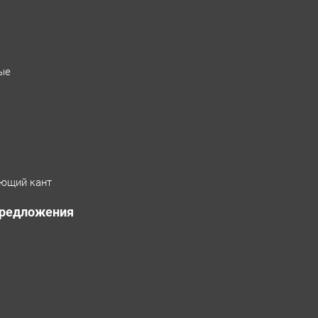
ые
ющий кант
предложения