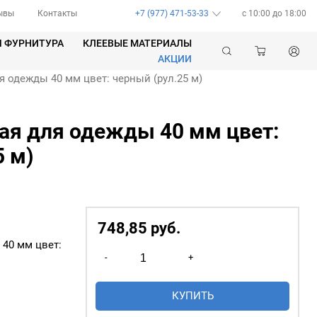
ывы
Контакты
+7 (977) 471-53-33
c 10:00 до 18:00
Я ФУРНИТУРА
КЛЕЕВЫЕ МАТЕРИАЛЫ
АКЦИИ
я одежды 40 мм цвет: черный (рул.25 м)
ая для одежды 40 мм цвет:
5 м)
748,85
р
уб.
 40 мм цвет:
Количество
-
+
товара
Резинка
КУПИТЬ
Ткацкая