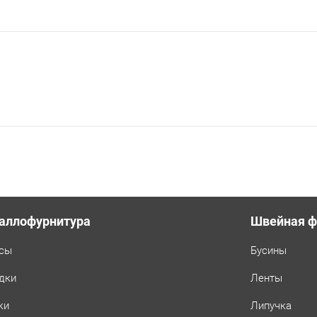
аллофурнитура
Швейная ф
сы
Бусины
дки
Ленты
ки
Липучка