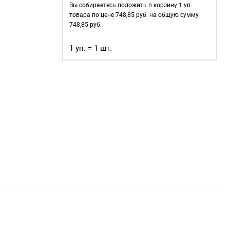
для
Вы собираетесь положить в корзину
1
уп.
одежды
товара по цене
748,85
руб. на общую сумму
40
748,85
руб.
мм
1 уп. = 1 шт.
цвет:
черный
(рул.25
м)