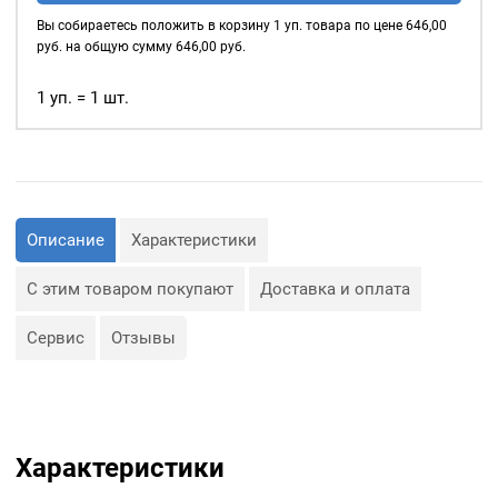
для
Вы собираетесь положить в корзину
1
уп. товара по цене
646,00
одежды
руб. на общую сумму
646,00
руб.
35
мм
1 уп. = 1 шт.
цвет:
белый
(рул.25
м)
Описание
Характеристики
С этим товаром покупают
Доставка и оплата
Сервис
Отзывы
Характеристики