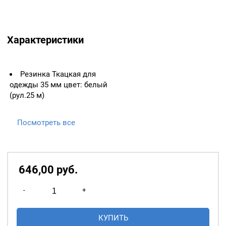
Характеристики
Резинка Ткацкая для
одежды 35 мм цвет: белый
(рул.25 м)
Посмотреть все
646,00
р
уб.
Количество
-
+
товара
Резинка
КУПИТЬ
Ткацкая