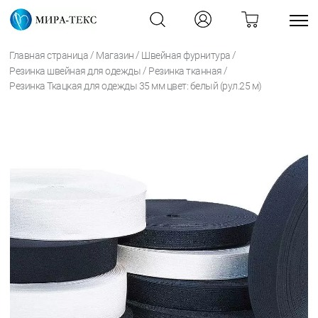
/
/
/
Главная страница
Магазин
Швейная фурнитура
/
/
Резинка швейная для одежды
Резинка тканная
Резинка Ткацкая для одежды 35 мм цвет: белый (рул.25 м)