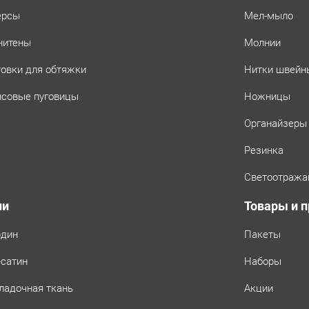
ерсы
Мел-мыло
нитены
Молнии
товки для обтяжки
Нитки швейн
совые пуговицы
Ножницы
Органайзеры
Резинка
Светоотража
ни
Товары и 
рдин
Пакеты
-сатин
Наборы
ладочная ткань
Акции