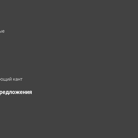
ые
ющий кант
предложения