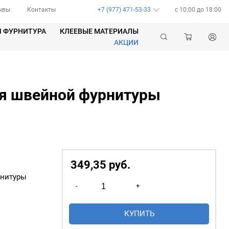
ывы
Контакты
+7 (977) 471-53-33
c 10:00 до 18:00
Я ФУРНИТУРА
КЛЕЕВЫЕ МАТЕРИАЛЫ
АКЦИИ
ля швейной фурнитуры
м
349,35
р
уб.
рнитуры
Количество
-
+
товара
Органайзер
КУПИТЬ
для