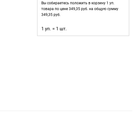
швейной
Вы собираетесь положить в корзину
1
уп.
фурнитуры
товара по цене
349,35
руб. на общую сумму
160x320x50мм
349,35
руб.
1 уп. = 1 шт.