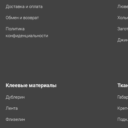
Доставка и оплата
Люв
Обмен и возврат
Холь
Политика
Заго
конфиденциальности
Джин
Клеевые материалы
Тка
Дублерин
Габа
Лента
Креп
Флизелин
Подк