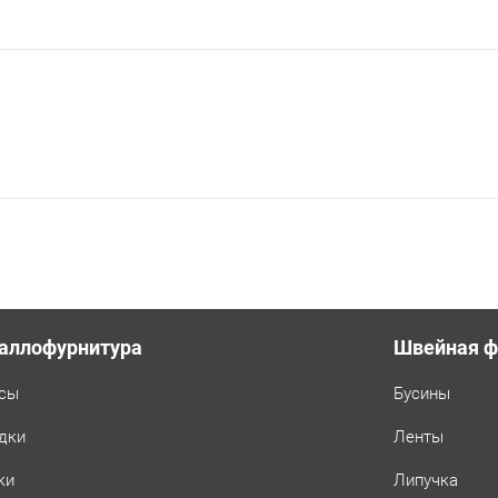
аллофурнитура
Швейная ф
сы
Бусины
дки
Ленты
ки
Липучка