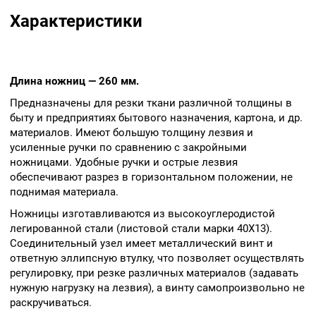
раскручиваться.
Характеристики
Ручки ножниц
выполнены из
полипропилена, который
отличается хорошей
Длина ножниц — 260 мм.
прочностью,
Предназначены для резки ткани различной толщины в
эластичностью (ручки при
быту и предприятиях бытового назначения, картона, и др.
падении не разбиваются) и
материалов. Имеют большую толщину лезвия и
стойкостью к воздействию
усиленные ручки по сравнению с закройными
химических веществ.
ножницами. Удобные ручки и острые лезвия
обеспечивают разрез в горизонтальном положении, не
поднимая материала.
Ножницы изготавливаются из высокоуглеродистой
легированной стали (листовой стали марки 40Х13).
Соединительный узел имеет металлический винт и
ответную эллипсную втулку, что позволяет осуществлять
регулировку, при резке различных материалов (задавать
нужную нагрузку на лезвия), а винту самопроизвольно не
раскручиваться.