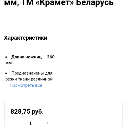
мм, ТМ «Крамет» Беларусь
Характеристики
Длина ножниц — 260
мм.
Предназначены для
резки ткани различной
толщины в быту и
Посмотреть все
предприятиях бытового
назначения, картона, и др.
материалов. Имеют
большую толщину лезвия и
828,75
р
уб.
усиленные ручки по
Количество
сравнению с закройными
-
+
ножницами. Удобные ручки
товара