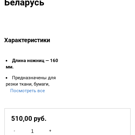
Беларусь
Характеристики
Длина ножниц — 160
мм.
Предназначены для
резки ткани, бумаги,
бинтов. Для
Посмотреть все
универсального
использования.
Ножницы
510,00
р
уб.
изготавливаются из
высокоуглеродистой
Количество
-
+
легированной стали
товара