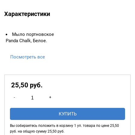
Характеристики
Мыло портновское
Panda Chalk, Белое.
Посмотреть все
25,50
р
уб.
Количество
-
+
товара
Мыло
КУПИТЬ
портновское
Panda
Вы собираетесь положить в корзину
1
уп. товара по цене
25,50
Chalk
руб. на общую сумму
25,50
руб.