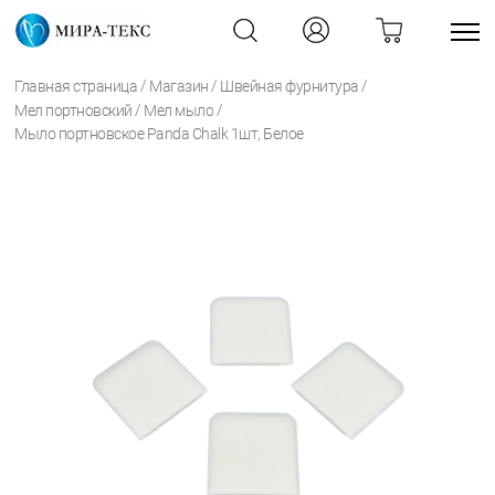
/
/
/
Главная страница
Магазин
Швейная фурнитура
/
/
Мел портновский
Мел мыло
Мыло портновское Panda Chalk 1шт, Белое