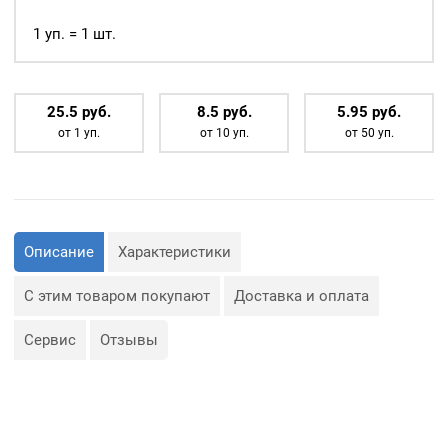
1шт,
Белое
1 уп. = 1 шт.
25.5
р
уб.
8.5
р
уб.
5.95
р
уб.
от 1 уп.
от 10 уп.
от 50 уп.
Описание
Характеристики
С этим товаром покупают
Доставка и оплата
Сервис
Отзывы