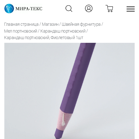
/
/
/
Главная страница
Магазин
Швейная фурнитура
/
/
Мел портновский
Карандаш портновский
Карандаш портновский, Фиолетовый 1шт