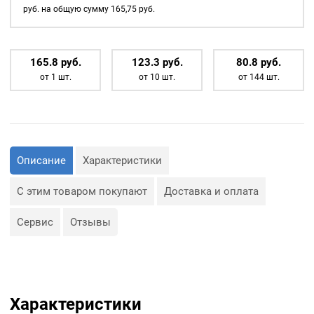
1шт
различных видов тканей, в
руб. на общую сумму
165,75
руб.
том числе хлопок, шелк и
лён.
165.8
р
уб.
123.3
р
уб.
80.8
р
уб.
от 1 шт.
от 10 шт.
от 144 шт.
Описание
Характеристики
С этим товаром покупают
Доставка и оплата
Сервис
Отзывы
Характеристики