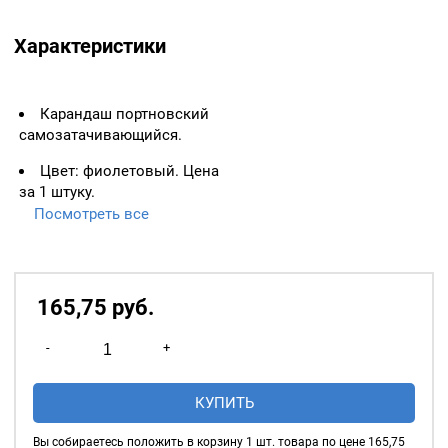
Характеристики
Карандаш портновский
самозатачивающийся.
Цвет: фиолетовый. Цена
за 1 штуку.
Посмотреть все
Самозатачивающийся
карандаш для ткани
обеспечивает тонкое и
аккуратное нанесение
165,75
р
уб.
линий на ткань. Для
использования не
Количество
-
+
требуется точилка. Чтобы
товара
освободить грифель, нужно
Карандаш
аккуратно потянуть за нить
КУПИТЬ
портновский,
вниз вдоль стержня.
Фиолетовый
Карандаш подходит для
Вы собираетесь положить в корзину
1
шт. товара по цене
165,75