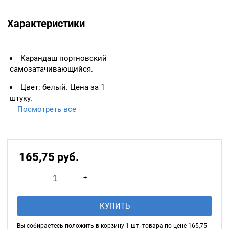
Характеристики
Карандаш портновский
самозатачивающийся.
Цвет: белый. Цена за 1
штуку.
Посмотреть все
Самозатачивающийся
карандаш для ткани
обеспечивает тонкое и
аккуратное нанесение
165,75
р
уб.
линий на ткань. Для
использования не
Количество
-
+
требуется точилка. Чтобы
товара
освободить грифель, нужно
Карандаш
аккуратно потянуть за нить
КУПИТЬ
портновский,
вниз вдоль стержня.
Белый
Карандаш подходит для
Вы собираетесь положить в корзину
1
шт. товара по цене
165,75