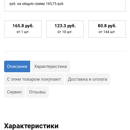
1шт
различных видов тканей, в
руб. на общую сумму
165,75
руб.
том числе хлопок, шелк и
лён.
165.8
р
уб.
123.3
р
уб.
80.8
р
уб.
от 1 шт.
от 10 шт.
от 144 шт.
Описание
Характеристики
С этим товаром покупают
Доставка и оплата
Сервис
Отзывы
Характеристики