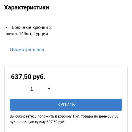
Характеристики
Брючные крючки 3
шипа, 144шт, Турция
Посмотреть все
637,50
р
уб.
Количество
-
+
товара
Брючные
КУПИТЬ
крючки
3
Вы собираетесь положить в корзину
1
уп. товара по цене
637,50
шипа,
руб. на общую сумму
637,50
руб.
288