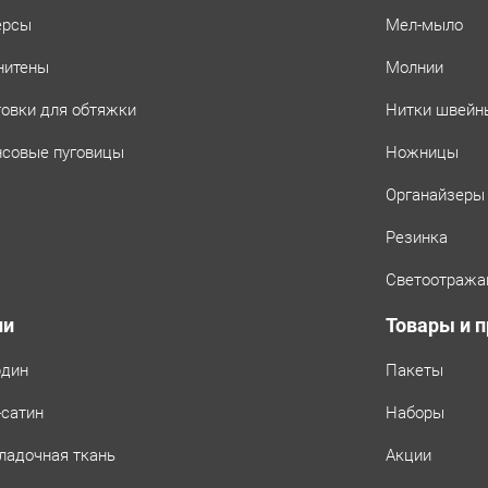
ерсы
Мел-мыло
нитены
Молнии
товки для обтяжки
Нитки швейн
совые пуговицы
Ножницы
Органайзеры
Резинка
Светоотража
ни
Товары и 
рдин
Пакеты
-сатин
Наборы
ладочная ткань
Акции