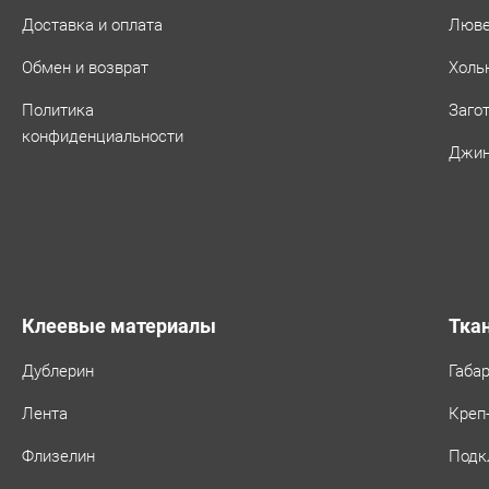
Доставка и оплата
Люв
Обмен и возврат
Холь
Политика
Заго
конфиденциальности
Джин
Клеевые материалы
Тка
Дублерин
Габа
Лента
Креп
Флизелин
Подк