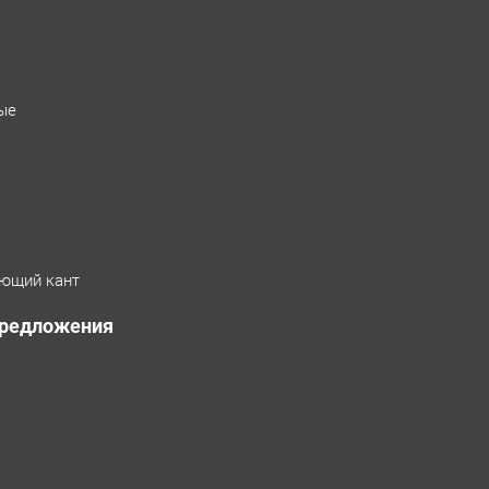
ые
ющий кант
предложения