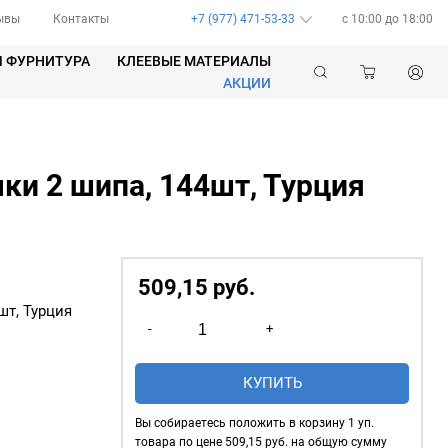
ывы
Контакты
+7 (977) 471-53-33
c 10:00 до 18:00
Я ФУРНИТУРА
КЛЕЕВЫЕ МАТЕРИАЛЫ
АКЦИИ
и 2 шипа, 144шт, Турция
509,15
р
уб.
шт, Турция
Количество
-
+
товара
Брючные
КУПИТЬ
крючки
2
Вы собираетесь положить в корзину
1
уп.
шипа,
товара по цене
509,15
руб. на общую сумму