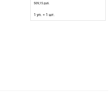
144шт,
509,15
руб.
Турция
1 уп. = 1 шт.