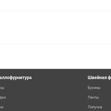
аллофурнитура
Швейная ф
сы
Бусины
дки
Ленты
ки
Липучка