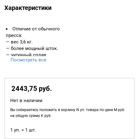
Характеристики
Отличие от обычного
пресса:
— вес 3,6 кг.
— более мощный шток.
— чугунный сплав
Посмотреть все
— более устойчив на столе,
не требует прикручивания к
столу для работы.
— дополнительная втулка
для насадок по обтяжке
2443,75
р
уб.
пуговиц
Совместимость:
Нет в наличии
совместим со всеми
Вы собираетесь положить в корзину
N
уп. товара по цене
M
руб.
насадками
на общую сумму
K
руб.
100% ОТЦЕНТРОВАН
100% ПРОВЕРЕН НА
1 уп. = 1 шт.
ЗАВОДСКОЙ БРАК