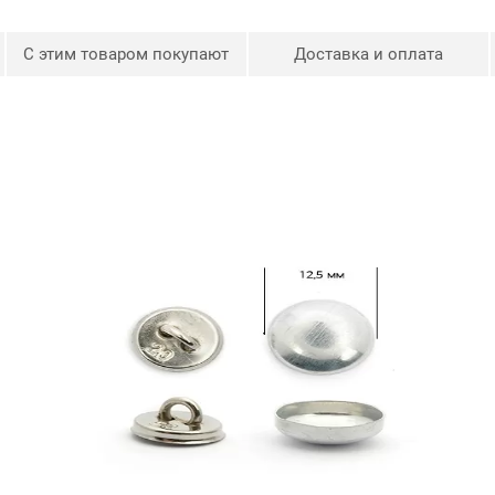
С этим товаром покупают
Доставка и оплата
Как обтянуть пуговицу
тканью
Для начала меняем
переходник. Откручиваем
винт.
Убираем переходник под
насадки для установки
фурнитуры.
Устанавливаем переходник
под насадку для обтяжку
пуговиц.
Он идет в комплекте с
прессом.
Обязательно меняйте
переходник, он центрует
насадку для качественного