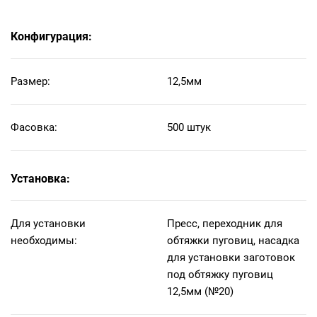
и шляпку внутрь насадки.
Проверяем, чтобы ткань
Конфигурация:
внутри легла равно со всех
сторон, при необходимости
поправляем ткань.
Размер:
12,5мм
Устанавливаем нижнюю
часть насадки на пресс.
Фасовка:
500 штук
Сначала идет часть
фиксирующая ножку, потом
часть с пружиной —
Установка:
пружиной вниз.
Ножку пуговицы кладем в
насадку вниз петлей.
Для установки
Пресс, переходник для
Соединяем насадки с
необходимы:
обтяжки пуговиц, насадка
ножкой и шляпкой на
для установки заготовок
прессе.
под обтяжку пуговиц
Зажимаем пресс до упора.
12,5мм (№20)
Готово!