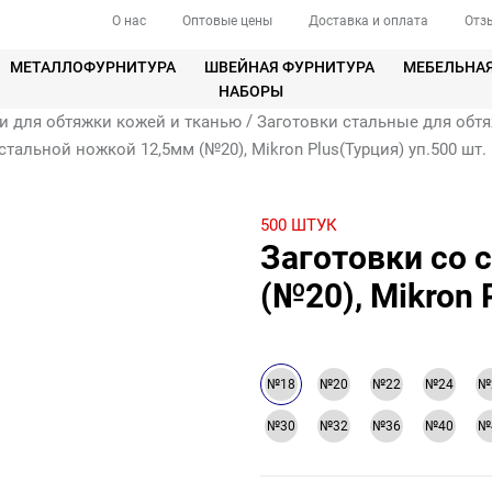
О нас
Оптовые цены
Доставка и оплата
Отз
МЕТАЛЛОФУРНИТУРА
ШВЕЙНАЯ ФУРНИТУРА
МЕБЕЛЬНА
НАБОРЫ
/
и для обтяжки кожей и тканью
Заготовки стальные для обтя
стальной ножкой 12,5мм (№20), Mikron Plus(Турция) уп.500 шт.
500 ШТУК
Заготовки со 
(№20), Mikron 
№18
№20
№22
№24
№
№30
№32
№36
№40
№