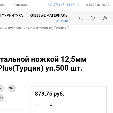
ывы
Контакты
+7 (977) 471-53-33
c 10:00 до 18:00
Я ФУРНИТУРА
КЛЕЕВЫЕ МАТЕРИАЛЫ
АКЦИИ
/
жки пуговиц кожей и тканью, Турция
стальной ножкой 12,5мм
Plus(Турция) уп.500 шт.
26
№28
879,75
р
уб.
44
Количество
-
+
товара