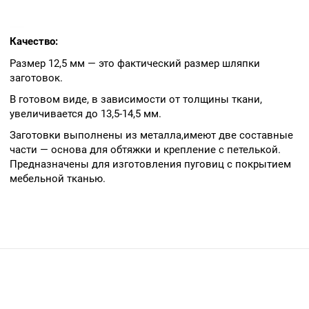
обтягивая.
Фиксируем переходник
винтом.
Качество:
Далее нужно вырезать из
Размер 12,5 мм — это фактический размер шляпки
ткани круг.
заготовок.
Для обводки удобно
В готовом виде, в зависимости от толщины ткани,
использовать верхнюю
увеличивается до 13,5-14,5 мм.
часть насадки.
Заготовки выполнены из металла,имеют две составные
Диаметр круга должен
части — основа для обтяжки и крепление с петелькой.
получиться чуть больше
Предназначены для изготовления пуговиц с покрытием
диаметра насадки (на 1-2
мебельной тканью.
мм).
Вырезаем круг.
Кладем, получившийся
круг, на насадку(лицом
вниз).
Сверху кладем шляпку
будущей пуговицы.
Далее нужно вдавить ткань