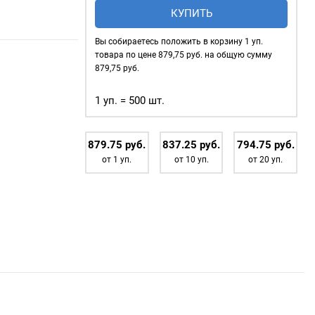
Заготовки
КУПИТЬ
со
стальной
Вы собираетесь положить в корзину
1
уп.
ножкой
товара по цене
879,75
руб. на общую сумму
12,5мм
879,75
руб.
(№20),
1 уп. = 500 шт.
Mikron
Plus(Турция)
уп.500
879.75
р
уб.
837.25
р
уб.
794.75
р
уб.
шт.
товок под
от 1 уп.
от 10 уп.
от 20 уп.
20)
.