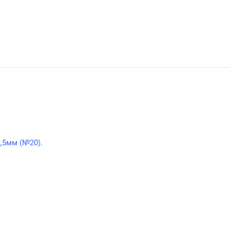
2,5мм (№20)
.