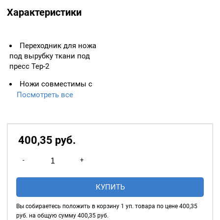
Характеристики
Переходник для ножа
под вырубку ткани под
пресс Тер-2
Ножи совместимы с
прессом производства
Посмотреть все
Турции Тер-2
НЕ ЗАБУДЬТЕ приобрести
подставку под нож, для
пресса
400,35
р
уб.
Количество
-
+
товара
Переходник
КУПИТЬ
для
ножа
Вы собираетесь положить в корзину
1
уп. товара по цене
400,35
под
руб. на общую сумму
400,35
руб.