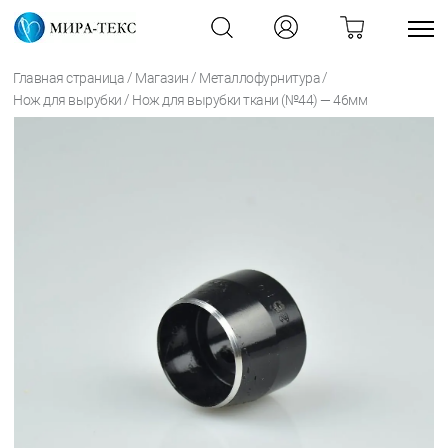
/
/
/
Главная страница
Магазин
Металлофурнитура
/
Нож для вырубки
Нож для вырубки ткани (№44) — 46мм