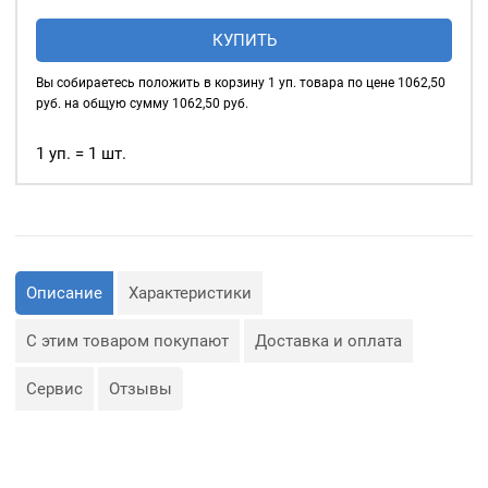
Нож
КУПИТЬ
для
вырубки
Вы собираетесь положить в корзину
1
уп. товара по цене
1062,50
ткани
руб. на общую сумму
1062,50
руб.
(№44)
-
1 уп. = 1 шт.
46мм
Описание
Характеристики
С этим товаром покупают
Доставка и оплата
Сервис
Отзывы