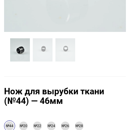
Нож для вырубки ткани
(№44) — 46мм
№44
№20
№22
№24
№26
№28