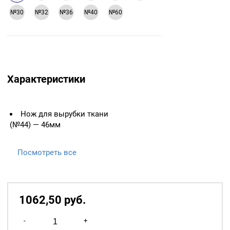
№30
№32
№36
№40
№60
Характеристики
Нож для вырубки ткани
(№44) — 46мм
Посмотреть все
1062,50
р
уб.
Количество
-
+
товара