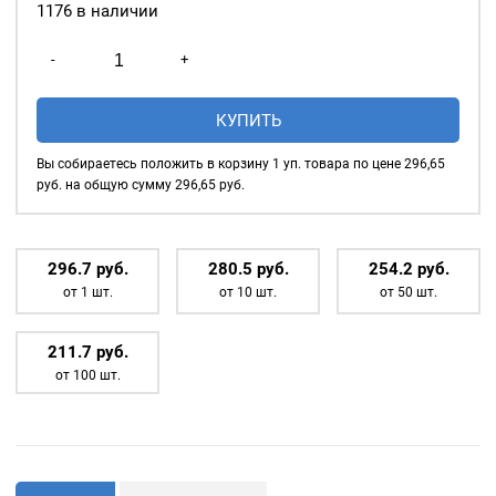
1176 в наличии
Совместимы с прессом
Тер-2, Тер-1, все пресса с
Количество
-
+
резьбой 6 мм.
товара
Насадка
КУПИТЬ
для
установки
Вы собираетесь положить в корзину
1
уп. товара по цене
296,65
кнопок
руб. на общую сумму
296,65
руб.
№61
Omega
15мм
296.7
р
уб.
280.5
р
уб.
254.2
р
уб.
от 1 шт.
от 10 шт.
от 50 шт.
211.7
р
уб.
от 100 шт.