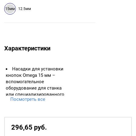
15мм
12.5мм
Характеристики
Насадки для установки
кнопок Omega 15 мм –
вспомогательное
оборудование для станка
или специализированного
Посмотреть все
оборудования по
установке швейной
фурнитуры.
Для кнопок : Omega
296,65
р
уб.
15мм