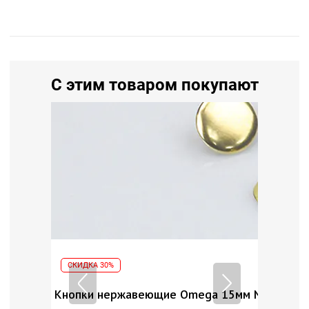
С этим товаром покупают
СКИДКА 30%
15мм, уп.40 шт, цвет: Темный никель
Кнопки
Кнопки нержавеющие Omega 15мм New Star, у