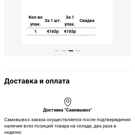
Кол-в
а
Кол-во
За 1
упак.
За 1 шт.
Скидка
упак.
упак.
1
1
4165р
4165р
Доставка и оплата
Доставка "Самовывоз"
Cамовывоз заказа осуществляется после подтверждения
наличия всех позиций товара на складе, два раза в
неделю: