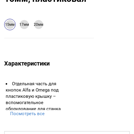
15мм
17мм
20мм
Характеристики
Отдельная часть для
кнопок Alfa и Omega под
пластиковую крышку –
вспомогательное
оборудование для станка
Посмотреть все
или специализированного
оборудования по
установке швейной