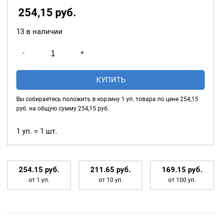
фурнитуры.
254,15
р
уб.
13 в наличии
Количество
-
+
товара
Насадка
КУПИТЬ
под
шляпку
Вы собираетесь положить в корзину
1
уп. товара по цене
254,15
для
руб. на общую сумму
254,15
руб.
всех
типов
1 уп. = 1 шт.
кнопок,
диаметр
15мм,
254.15
р
уб.
211.65
р
уб.
169.15
р
уб.
пластиковая
от 1 уп.
от 10 уп.
от 100 уп.