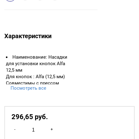
Характеристики
Наименование: Насадки
для установки кнопок Alfa
12,5 мм
Для кнопок : Аlfa (12,5 мм)
Совместимы с прессом
Посмотреть все
Тер-2, Тер-1, все пресса с
резьбой 6 мм.
296,65
р
уб.
Количество
-
+
товара