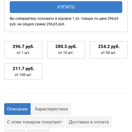
Насадка
КУПИТЬ
для
установки
Вы собираетесь положить в корзину
1
уп. товара по цене
296,65
кнопок
руб. на общую сумму
296,65
руб.
Alfa
12,5мм
296.7
р
уб.
280.5
р
уб.
254.2
р
уб.
от 1 шт.
от 10 шт.
от 50 шт.
211.7
р
уб.
от 100 шт.
Описание
Характеристики
С этим товаром покупают
Доставка и оплата