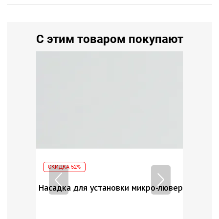
С этим товаром покупают
СКИДКА 52%
 уп. 500 шт.
Загото
Насадка для установки микро-люверсов на 2 
Кол-в