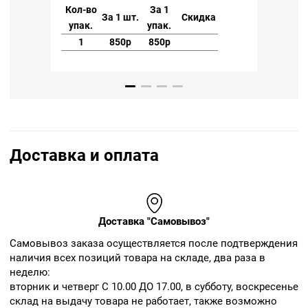
а
Кол-во
За 1
упак.
За 1 шт.
Скидка
упак.
упак.
1
1
850р
850р
Доставка и оплата
Доставка "Самовывоз"
Cамовывоз заказа осуществляется после подтверждения
наличия всех позиций товара на складе, два раза в
неделю:
вторник и четверг С 10.00 ДО 17.00, в субботу, воскресенье
склад на выдачу товара не работает, также возможно