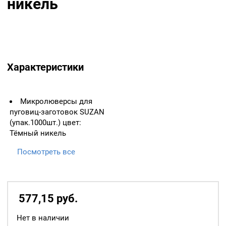
никель
Характеристики
Микролюверсы для
пуговиц-заготовок SUZAN
(упак.1000шт.) цвет:
Тёмный никель
Для установки
Посмотреть все
необходимы:
577,15
р
уб.
Насадка для установки
микро-люверсов на 2
иглы
Нет в наличии
для Suzan