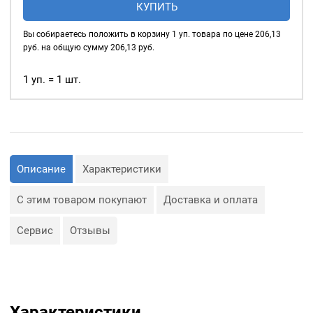
КУПИТЬ
глянцевые
4мм
Вы собираетесь положить в корзину
1
уп. товара по цене
206,13
(№2)
руб. на общую сумму
206,13
руб.
MIRÁ
Premium
1 уп. = 1 шт.
латунь,
черный
20шт.
Описание
Характеристики
С этим товаром покупают
Доставка и оплата
Сервис
Отзывы
Характеристики