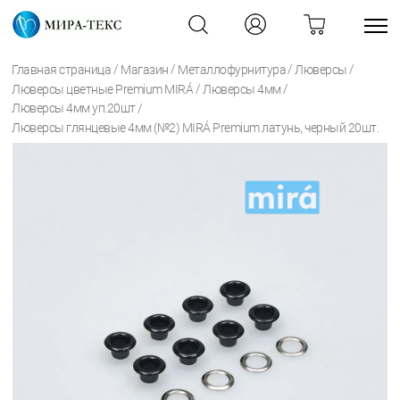
/
/
/
/
Главная страница
Магазин
Металлофурнитура
Люверсы
/
/
Люверсы цветные Premium MIRÁ
Люверсы 4мм
/
Люверсы 4мм уп.20шт
Люверсы глянцевые 4мм (№2) MIRÁ Premium латунь, черный 20шт.