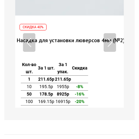
СКИДКА 40%
 (№2)
Насадка для установки люверсов 4мм (№2)
Кол-во
За 1
За 1 шт.
Скидка
шт.
упак.
1
211.65р
211.65р
10
195.5р
1955р
-8%
50
178.5р
8925р
-16%
100
169.15р
16915р
-20%