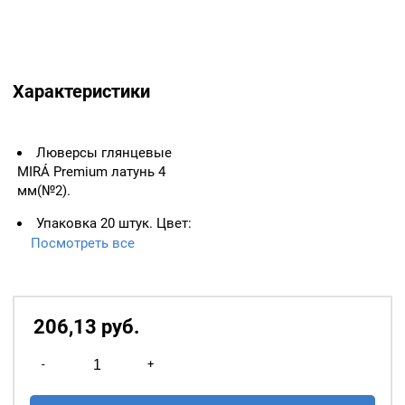
Характеристики
Люверсы глянцевые
MIRÁ Premium латунь 4
мм(№2).
Упаковка 20 штук. Цвет:
Черный.
Посмотреть все
Цвет колечка: темный
никель. Материал: латунь.
206,13
р
уб.
Количество
-
+
товара
Люверсы