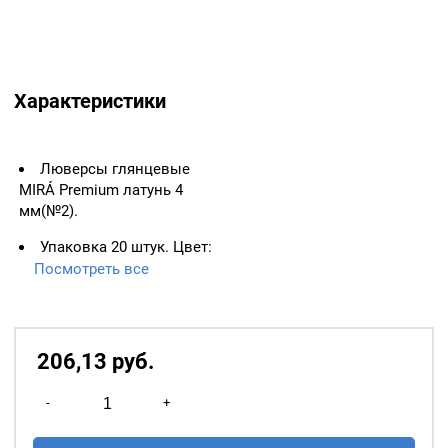
Характеристики
Люверсы глянцевые
MIRÁ Premium латунь 4
мм(№2).
Упаковка 20 штук. Цвет:
Голубой.
Посмотреть все
Цвет колечка: темный
никель. Материал: латунь.
206,13
р
уб.
Количество
-
+
товара
Люверсы