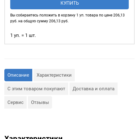
КУПИТЬ
глянцевые
4мм
Вы собираетесь положить в корзину
1
уп. товара по цене
206,13
(№2)
руб. на общую сумму
206,13
руб.
MIRÁ
Premium
1 уп. = 1 шт.
латунь,
голубой
20шт.
Описание
Характеристики
С этим товаром покупают
Доставка и оплата
Сервис
Отзывы
Характеристики