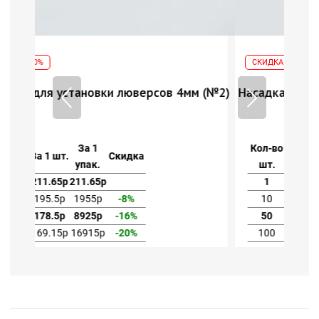
СКИДКА 40%
 4мм (№2)
Насадка для установки люверсов 4мм (№2)
Кол-во
За 1
За 1 шт.
Скидка
шт.
упак.
1
211.65р
211.65р
10
195.5р
1955р
-8%
50
178.5р
8925р
-16%
100
169.15р
16915р
-20%