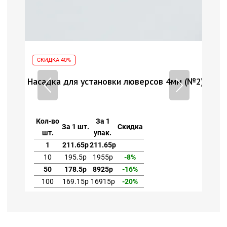
СКИДКА 40%
СК
 (№2)
Насадка для установки люверсов 4мм (№2)
Нас
Кол-во
За 1
Ко
За 1 шт.
Скидка
шт.
упак.
1
211.65р
211.65р
10
195.5р
1955р
-8%
50
178.5р
8925р
-16%
100
169.15р
16915р
-20%