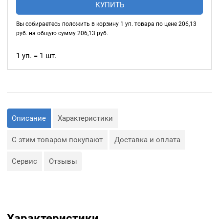
КУПИТЬ
глянцевые
4мм
Вы собираетесь положить в корзину
1
уп. товара по цене
206,13
(№2)
руб. на общую сумму
206,13
руб.
MIRÁ
Premium
1 уп. = 1 шт.
латунь,
розовый
20шт.
Описание
Характеристики
С этим товаром покупают
Доставка и оплата
Сервис
Отзывы
Характеристики