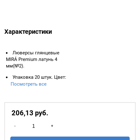
Характеристики
Люверсы глянцевые
MIRÁ Premium латунь 4
мм(№2).
Упаковка 20 штук. Цвет:
Розовый.
Посмотреть все
Цвет колечка: темный
никель. Материал: латунь.
206,13
р
уб.
Количество
-
+
товара
Люверсы