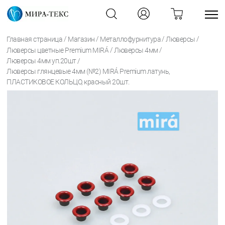
/
/
/
/
Главная страница
Магазин
Металлофурнитура
Люверсы
/
/
Люверсы цветные Premium MIRÁ
Люверсы 4мм
/
Люверсы 4мм уп.20шт
Люверсы глянцевые 4мм (№2) MIRÁ Premium латунь,
ПЛАСТИКОВОЕ КОЛЬЦО, красный 20шт.