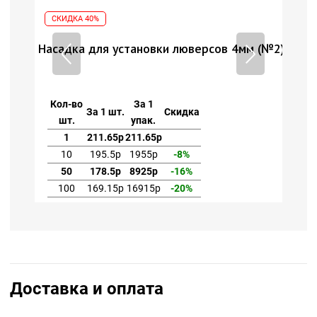
СКИДКА 40%
СК
 (№2)
Насадка для установки люверсов 4мм (№2)
Нас
Кол-во
За 1
Ко
За 1 шт.
Скидка
шт.
упак.
1
211.65р
211.65р
10
195.5р
1955р
-8%
50
178.5р
8925р
-16%
100
169.15р
16915р
-20%
Доставка и оплата