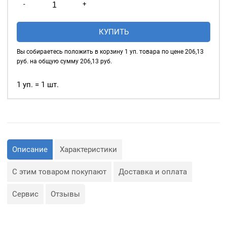
внутреннему диаметру!
-
+
товара
Основное назначение
Люверсы
КУПИТЬ
люверсов
— укрепление
глянцевые
краёв отверстий, в которые
4мм
Вы собираетесь положить в корзину
1
уп. товара по цене
206,13
продеваются верёвки,
(№2)
руб. на общую сумму
206,13
руб.
шнуры, тесьма, тросы и т.
MIRÁ
д., а также люверсы
Premium
1 уп. = 1 шт.
используются для
латунь,
украшения изделия.
ПЛАСТИКОВОЕ
Сфера применения
КОЛЬЦО,
люверсов очень обширная:
красный
— Производство обуви и
20шт.
Описание
Характеристики
одежды;
— Изготовление сумок;
— Крепление штор;
С этим товаром покупают
Доставка и оплата
— Изготовление различных
объектов наружной
рекламы (баннеров);
Сервис
Отзывы
— Изготовление
туристического
снаряжения;
— Декор, творчество,
полиграфия.