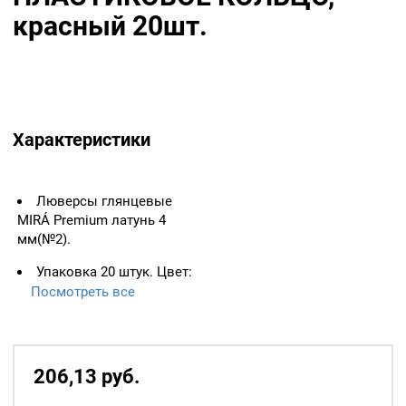
красный 20шт.
Характеристики
Люверсы глянцевые
MIRÁ Premium латунь 4
мм(№2).
Упаковка 20 штук. Цвет:
Красный
Посмотреть все
Пластиковое кольцо
идет в комплекте.
206,13
р
уб.
Важно: Люверс
измеряется по
Количество