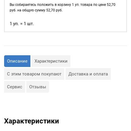
д., а также люверсы
9мм,
Вы собираетесь положить в корзину
1
уп. товара по цене
52,70
используются для
уп.
руб. на общую сумму
52,70
руб.
украшения изделия.
20
шт,
1 уп. = 1 шт.
Сфера применения
цвет:
люверсов очень обширная:
Золото
— Производство обуви и
одежды;
— Изготовление сумок;
— Крепление штор;
— Изготовление различных
Описание
Характеристики
объектов наружной
рекламы (баннеров);
— Изготовление
С этим товаром покупают
Доставка и оплата
туристического
снаряжения;
— Декор, творчество,
Сервис
Отзывы
полиграфия.
Характеристики