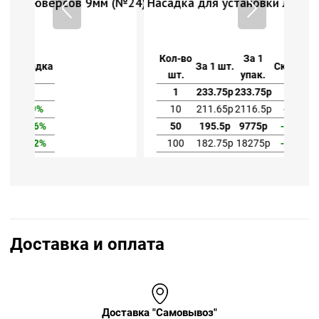
м (№24)
Насадка для установки люверсов 9мм (№24)
Кол-во
За 1
За 1 шт.
Скидка
шт.
упак.
1
233.75р
233.75р
10
211.65р
2116.5р
-9%
50
195.5р
9775р
-16%
100
182.75р
18275р
-22%
Доставка и оплата
Доставка "Самовывоз"