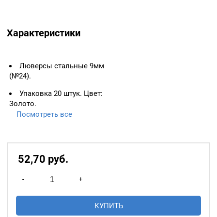
Характеристики
Люверсы стальные 9мм
(№24).
Упаковка 20 штук. Цвет:
Золото.
Посмотреть все
ВАЖНО:
ЛЮВЕРСЫ
НЕОБХОДИМО ИЗМЕРЯТЬ
ПО ВНУТРЕННЕМУ
ДИАМЕТРУ.
52,70
р
уб.
Основное назначение
Количество
люверсов
— укрепление
-
+
товара
краёв отверстий, в которые
Люверсы
продеваются верёвки,
КУПИТЬ
стальные
шнуры, тесьма, тросы и т.