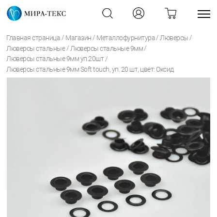
/
/
/
/
Главная страница
Магазин
Металлофурнитура
Люверсы
/
/
Люверсы стальные
Люверсы стальные 9мм
/
Люверсы стальные 9мм уп.20шт
Люверсы стальные 9мм Soft touch, уп. 20 шт, цвет: Оксид