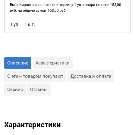
шнуры, тесьма, тросы и т.
9мм
Вы собираетесь положить в корзину
1
уп. товара по цене
153,00
д., а также люверсы
Soft
руб. на общую сумму
153,00
руб.
используются для
touch,
украшения изделия.
уп.
1 уп. = 1 шт.
20
Сфера применения
люверсов очень обширная:
шт,
цвет:
— Производство обуви и
одежды;
Оксид
— Изготовление сумок;
— Крепление штор;
Описание
Характеристики
— Изготовление различных
объектов наружной
рекламы (баннеров);
С этим товаром покупают
Доставка и оплата
— Изготовление
туристического
снаряжения;
Сервис
Отзывы
— Декор, творчество,
полиграфия.
Характеристики