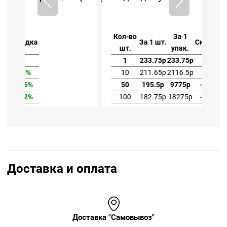
Кол-во
За 1
За 1 шт.
Скидка
шт.
упак.
1
233.75р
233.75р
10
211.65р
2116.5р
-9%
50
195.5р
9775р
-16%
100
182.75р
18275р
-22%
Доставка и оплата
Доставка "Самовывоз"