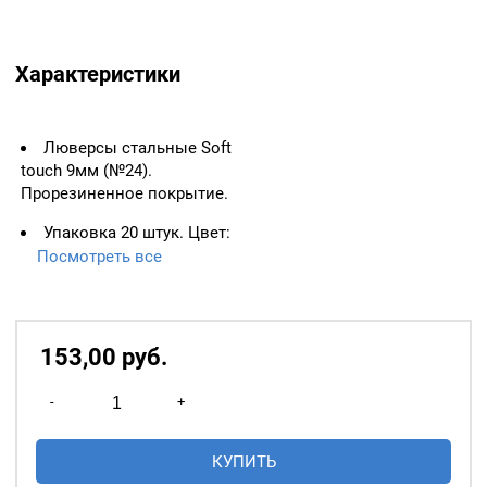
Характеристики
Люверсы стальные Soft
touch 9мм (№24).
Прорезиненное покрытие.
Упаковка 20 штук. Цвет:
Оксид.
Посмотреть все
ВАЖНО:
ЛЮВЕРСЫ
НЕОБХОДИМО ИЗМЕРЯТЬ
ПО ВНУТРЕННЕМУ
153,00
р
уб.
ДИАМЕТРУ.
Количество
Основное назначение
-
+
товара
люверсов
— укрепление
Люверсы
краёв отверстий, в которые
КУПИТЬ
стальные
продеваются верёвки,