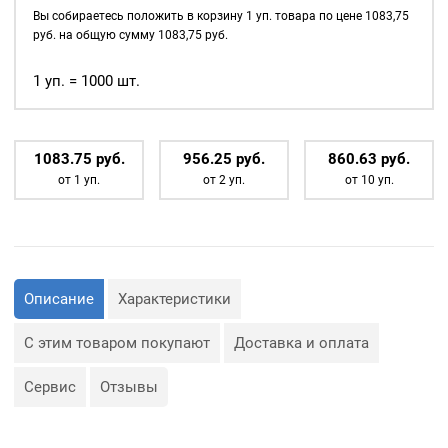
д., а также люверсы
сталь
Вы собираетесь положить в корзину
1
уп. товара по цене
1083,75
используются для
цв.
руб. на общую сумму
1083,75
руб.
украшения изделия.
оксид
1000шт.
1 уп. = 1000 шт.
Сфера применения
стм
люверсов очень обширная:
— Производство обуви и
одежды;
1083.75
р
уб.
956.25
р
уб.
860.63
р
уб.
— Изготовление сумок;
от 1 уп.
от 2 уп.
от 10 уп.
— Крепление штор;
— Изготовление различных
объектов наружной
рекламы (баннеров);
— Изготовление
туристического
снаряжения;
— Декор, творчество,
Описание
Характеристики
полиграфия.
С этим товаром покупают
Доставка и оплата
Сервис
Отзывы