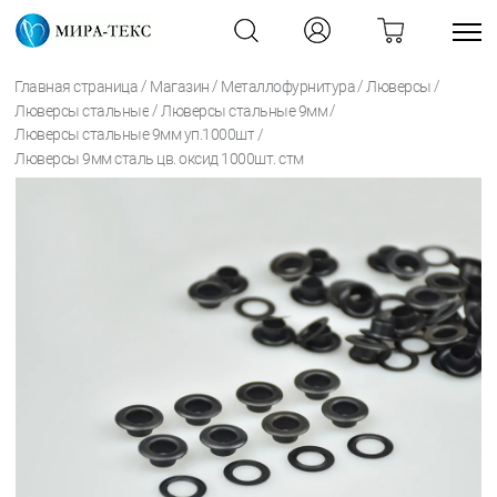
/
/
/
/
Главная страница
Магазин
Металлофурнитура
Люверсы
/
/
Люверсы стальные
Люверсы стальные 9мм
/
Люверсы стальные 9мм уп.1000шт
Люверсы 9мм сталь цв. оксид 1000шт. стм