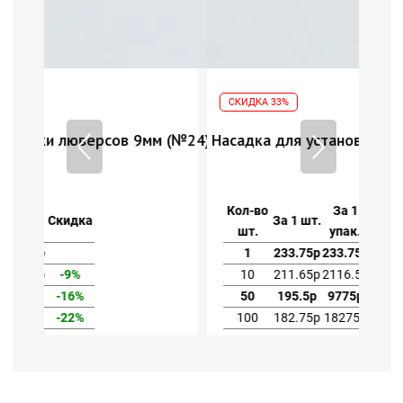
СКИДКА 33%
мм (№24)
Насадка для установки люверсов 9мм (№24)
Кол-во
За 1
За 1 шт.
Скидка
шт.
упак.
1
233.75р
233.75р
10
211.65р
2116.5р
-9%
50
195.5р
9775р
-16%
100
182.75р
18275р
-22%