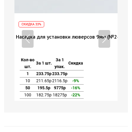
СКИДКА 33%
СК
 (№24)
Насадка для установки люверсов 9мм (№24)
Нас
Кол-во
За 1
Ко
За 1 шт.
Скидка
шт.
упак.
1
233.75р
233.75р
10
211.65р
2116.5р
-9%
50
195.5р
9775р
-16%
100
182.75р
18275р
-22%