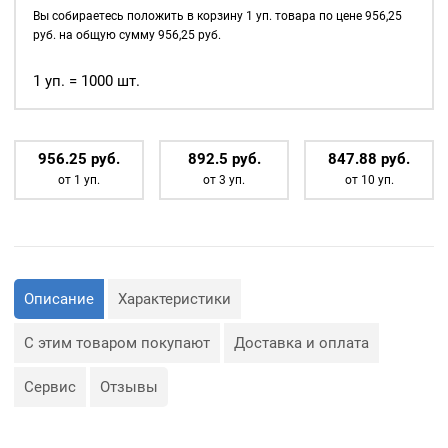
д., а также люверсы
сталь
Вы собираетесь положить в корзину
1
уп. товара по цене
956,25
используются для
цв.
руб. на общую сумму
956,25
руб.
украшения изделия.
никель
1000шт.
1 уп. = 1000 шт.
Сфера применения
стм
люверсов очень обширная:
— Производство обуви и
одежды;
956.25
р
уб.
892.5
р
уб.
847.88
р
уб.
— Изготовление сумок;
от 1 уп.
от 3 уп.
от 10 уп.
— Крепление штор;
— Изготовление различных
объектов наружной
рекламы (баннеров);
— Изготовление
туристического
снаряжения;
— Декор, творчество,
Описание
Характеристики
полиграфия.
С этим товаром покупают
Доставка и оплата
Сервис
Отзывы