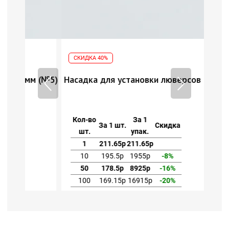
СКИДКА 40%
 (№5)
Насадка для установки люверсов 8мм (№5)
Кол-во
За 1
За 1 шт.
Скидка
шт.
упак.
1
211.65р
211.65р
10
195.5р
1955р
-8%
50
178.5р
8925р
-16%
100
169.15р
16915р
-20%