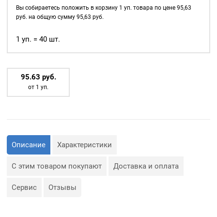
д., а также люверсы
8мм,
Вы собираетесь положить в корзину
1
уп. товара по цене
95,63
используются для
уп.
руб. на общую сумму
95,63
руб.
украшения изделия.
40
шт,
1 уп. = 40 шт.
Сфера применения
цвет:
люверсов очень обширная:
Никель
— Производство обуви и
одежды;
95.63
р
уб.
— Изготовление сумок;
от 1 уп.
— Крепление штор;
— Изготовление различных
объектов наружной
рекламы (баннеров);
— Изготовление
туристического
снаряжения;
— Декор, творчество,
Описание
Характеристики
полиграфия.
С этим товаром покупают
Доставка и оплата
Сервис
Отзывы