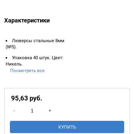
Характеристики
Люверсы стальные 8мм
(№5).
Упаковка 40 штук. Цвет:
Никель.
Посмотреть все
ВАЖНО:
ЛЮВЕРСЫ
НЕОБХОДИМО ИЗМЕРЯТЬ
ПО ВНУТРЕННЕМУ
ДИАМЕТРУ.
95,63
р
уб.
Основное назначение
Количество
люверсов
— укрепление
-
+
товара
краёв отверстий, в которые
Люверсы
продеваются верёвки,
КУПИТЬ
стальные
шнуры, тесьма, тросы и т.