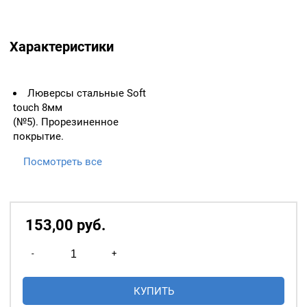
Характеристики
Люверсы стальные Soft
touch 8мм
(№5). Прорезиненное
покрытие.
Упаковка 20 штук. Цвет:
Посмотреть все
Оксид.
ВАЖНО:
ЛЮВЕРСЫ
НЕОБХОДИМО ИЗМЕРЯТЬ
153,00
р
уб.
ПО ВНУТРЕННЕМУ
ДИАМЕТРУ.
Количество
-
+
товара
Основное назначение
Люверсы
люверсов
— укрепление
КУПИТЬ
стальные
краёв отверстий, в которые