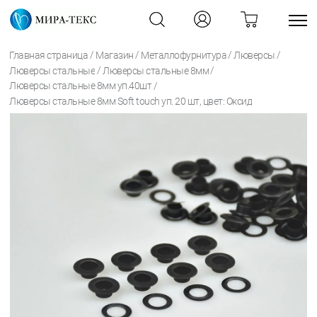
/
/
/
/
Главная страница
Магазин
Металлофурнитура
Люверсы
/
/
Люверсы стальные
Люверсы стальные 8мм
/
Люверсы стальные 8мм уп.40шт
Люверсы стальные 8мм Soft touch уп. 20 шт, цвет: Оксид