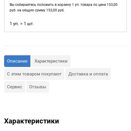
продеваются верёвки,
8мм
Вы собираетесь положить в корзину
1
уп. товара по цене
153,00
шнуры, тесьма, тросы и т.
Soft
руб. на общую сумму
153,00
руб.
д., а также люверсы
touch
используются для
уп.
1 уп. = 1 шт.
украшения изделия.
20
Сфера применения
шт,
люверсов очень обширная:
цвет:
Оксид
— Производство обуви и
одежды;
Описание
Характеристики
— Изготовление сумок;
— Крепление штор;
— Изготовление различных
С этим товаром покупают
Доставка и оплата
объектов наружной
рекламы (баннеров);
— Изготовление
Сервис
Отзывы
туристического
снаряжения;
— Декор, творчество,
полиграфия.
Характеристики