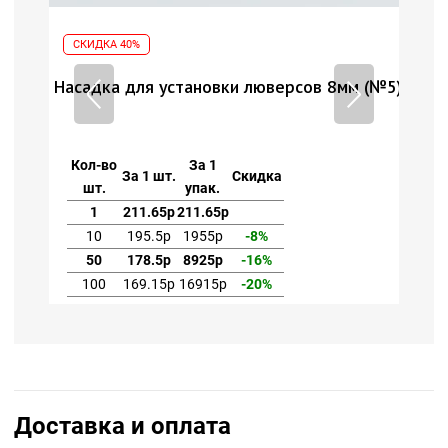
СКИДКА 40%
СКИД
№5)
Насадка для установки люверсов 8мм (№5)
Насад
Кол-во
За 1
Кол-
За 1 шт.
Скидка
шт.
упак.
шт
1
211.65р
211.65р
1
10
195.5р
1955р
-8%
10
50
178.5р
8925р
-16%
50
100
169.15р
16915р
-20%
10
Доставка и оплата