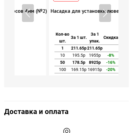
 (№2)
Насадка для установки люверсов 4мм (№2)
Кол-во
За 1
За 1 шт.
Скидка
шт.
упак.
1
211.65р
211.65р
10
195.5р
1955р
-8%
50
178.5р
8925р
-16%
100
169.15р
16915р
-20%
Доставка и оплата