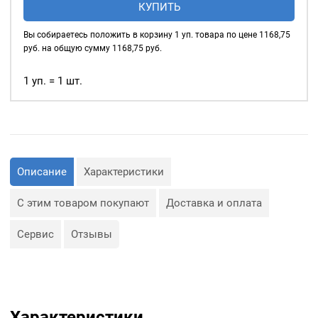
КУПИТЬ
стальные
шнуры, тесьма, тросы и т.
д., а также люверсы
4мм,
Вы собираетесь положить в корзину
1
уп. товара по цене
1168,75
используются для
уп.
руб. на общую сумму
1168,75
руб.
украшения изделия.
5000
шт,
1 уп. = 1 шт.
Сфера применения
цвет:
люверсов очень обширная:
Темный
— Производство обуви и
никель
одежды;
— Изготовление сумок;
— Крепление штор;
— Изготовление различных
Описание
Характеристики
объектов наружной
рекламы (баннеров);
— Изготовление
С этим товаром покупают
Доставка и оплата
туристического
снаряжения;
— Декор, творчество,
Сервис
Отзывы
полиграфия.
Характеристики