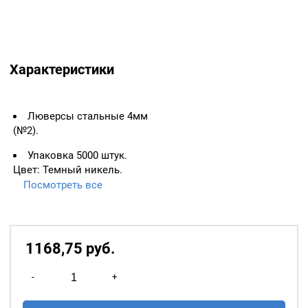
Характеристики
Люверсы стальные 4мм
(№2).
Упаковка 5000 штук.
Цвет: Темный никель.
Посмотреть все
ВАЖНО:
ЛЮВЕРСЫ
НЕОБХОДИМО ИЗМЕРЯТЬ
ПО ВНУТРЕННЕМУ
ДИАМЕТРУ.
1168,75
р
уб.
Основное назначение
Количество
люверсов
— укрепление
-
+
товара
краёв отверстий, в которые
Люверсы
продеваются верёвки,