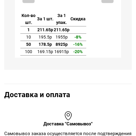
Кол-во
За 1
Ко
За 1 шт.
Скидка
шт.
упак.
1
211.65р
211.65р
10
195.5р
1955р
-8%
50
178.5р
8925р
-16%
100
169.15р
16915р
-20%
Доставка и оплата
Доставка "Самовывоз"
Cамовывоз заказа осуществляется после подтверждения