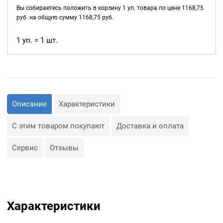
д., а также люверсы
4мм,
Вы собираетесь положить в корзину
1
уп. товара по цене
1168,75
используются для
уп.
руб. на общую сумму
1168,75
руб.
украшения изделия.
5000
шт,
1 уп. = 1 шт.
Сфера применения
цвет:
люверсов очень обширная:
Никель
— Производство обуви и
одежды;
— Изготовление сумок;
— Крепление штор;
— Изготовление различных
Описание
Характеристики
объектов наружной
рекламы (баннеров);
— Изготовление
С этим товаром покупают
Доставка и оплата
туристического
снаряжения;
— Декор, творчество,
Сервис
Отзывы
полиграфия.
Характеристики