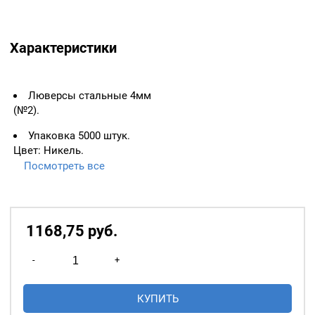
Характеристики
Люверсы стальные 4мм
(№2).
Упаковка 5000 штук.
Цвет: Никель.
Посмотреть все
ВАЖНО:
ЛЮВЕРСЫ
НЕОБХОДИМО ИЗМЕРЯТЬ
ПО ВНУТРЕННЕМУ
ДИАМЕТРУ.
1168,75
р
уб.
Основное назначение
Количество
люверсов
— укрепление
-
+
товара
краёв отверстий, в которые
Люверсы
продеваются верёвки,
КУПИТЬ
стальные
шнуры, тесьма, тросы и т.