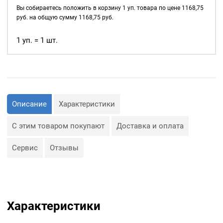
д., а также люверсы
4мм,
Вы собираетесь положить в корзину
1
уп. товара по цене
1168,75
используются для
уп.
руб. на общую сумму
1168,75
руб.
украшения изделия.
5000
шт,
1 уп. = 1 шт.
Сфера применения
цвет:
люверсов очень обширная:
Антик
— Производство обуви и
одежды;
— Изготовление сумок;
— Крепление штор;
— Изготовление различных
Описание
Характеристики
объектов наружной
рекламы (баннеров);
— Изготовление
С этим товаром покупают
Доставка и оплата
туристического
снаряжения;
— Декор, творчество,
Сервис
Отзывы
полиграфия.
Характеристики