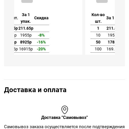
Кол-во
За 1
За 1 шт.
Скидка
шт.
упак.
1
211.65р
211.65р
10
195.5р
1955р
-8%
50
178.5р
8925р
-16%
100
169.15р
16915р
-20%
Доставка и оплата
Доставка "Самовывоз"
Cамовывоз заказа осуществляется после подтверждения