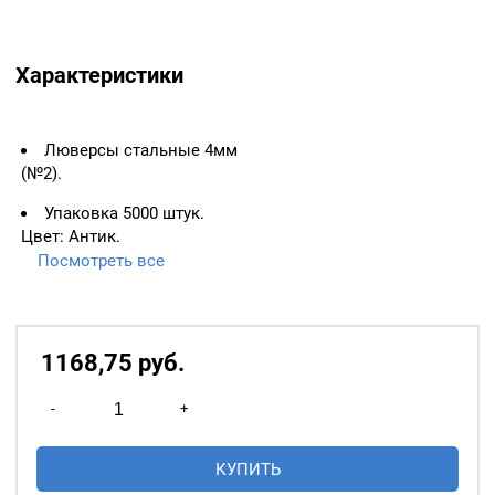
Характеристики
Люверсы стальные 4мм
(№2).
Упаковка 5000 штук.
Цвет: Антик.
Посмотреть все
ВАЖНО:
ЛЮВЕРСЫ
НЕОБХОДИМО ИЗМЕРЯТЬ
ПО ВНУТРЕННЕМУ
ДИАМЕТРУ.
1168,75
р
уб.
Основное назначение
Количество
люверсов
— укрепление
-
+
товара
краёв отверстий, в которые
Люверсы
продеваются верёвки,
КУПИТЬ
стальные
шнуры, тесьма, тросы и т.